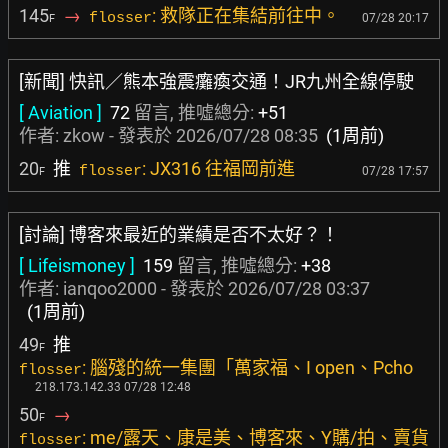
145
→
: 救隊正在集結前往中。
flosser
07/28 20:17
F
[新聞] 快訊／熊本強震癱瘓交通！JR九州全線停駛
[ Aviation ]
72
留言, 推噓總分:
+51
作者:
zkow
- 發表於
2026/07/28 08:35
(1周前)
20
推
: JX316 往福岡前進
flosser
07/28 17:57
F
[討論] 博客來最近的業績是否不太好？！
[ Lifeismoney ]
159
留言, 推噓總分:
+38
作者:
ianqoo2000
- 發表於
2026/07/28 03:37
(1周前)
49
推
F
: 腦殘的統一集團「萬家福、I open、Pcho
flosser
218.173.142.33 07/28 12:48
50
→
F
: me/露天、康是美、博客來、Y購/拍、賣貨
flosser