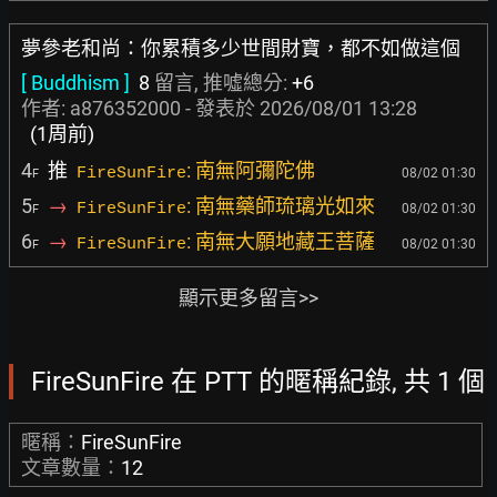
夢參老和尚：你累積多少世間財寶，都不如做這個
[ Buddhism ]
8
留言, 推噓總分:
+6
作者:
a876352000
- 發表於
2026/08/01 13:28
(1周前)
4
推
: 南無阿彌陀佛
FireSunFire
08/02 01:30
F
5
→
: 南無藥師琉璃光如來
FireSunFire
08/02 01:30
F
6
→
: 南無大願地藏王菩薩
FireSunFire
08/02 01:30
F
顯示更多留言>>
FireSunFire 在 PTT 的暱稱紀錄, 共 1 個
暱稱：
FireSunFire
文章數量：
12