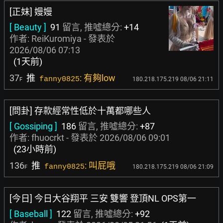
[正妹] 嫚嫚
[ Beauty ]
91
留言, 推噓總分:
+14
作者:
ReiKuromiya
- 發表於
2026/08/06 07:13
(1天前)
37
推
: 有夠low
fanny0825
180.218.175.219 08/06 21:11
F
[問卦] 存款經常性低於十萬都哪些人
[ Gossiping ]
186
留言, 推噓總分:
+87
作者:
fhuocrkt
- 發表於
2026/08/06 09:01
(23小時前)
136
推
: 叫屁哦
fanny0825
180.218.175.219 08/06 21:09
F
[今日] 今日大谷翔平 三安 雙響 登頂NL OPS第一
[ Baseball ]
122
留言, 推噓總分:
+92