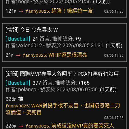
作者:
hogs
- 發表於
2026/08/05 21:56
(1天前)
121
→
: 超強！繼續拉一波
fanny0825
08/06 17:25
F
[情報] 今日 今永昇太 W
[ Baseball ]
21
留言, 推噓總分:
+9
作者:
axion6012
- 發表於
2026/08/05 21:31
(1天前)
21
→
: WHIP還是很漂亮
fanny0825
08/06 17:25
F
[新聞] 國聯MVP專屬大谷翔平？PCA打再好也沒用
[ Baseball ]
377
留言, 推噓總分:
+165
作者:
polanco
- 發表於
2026/08/06 07:56
(1天前)
225
推
F
: WAR對投手很不友善，也間接忽略二刀
fanny0825
流價值，笑死目
08/06 17:23
226
→
: 前成績沒MVP真的要笑死人
fanny0825
F