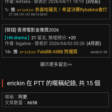
作者:
leetaka
- 發表於
2026/04/11 18:19
(3月前)
1
推
: 恭喜哈薩克！希望決賽Rybakina會打
erickin
F
27.109.141.131 04/13 00:01
[發錢] 香港電影金像獎2026
[ HK-drama ]
21
留言, 推噓總分:
+20
作者:
bigalow
- 發表於
2026/04/03 05:28
(4月前)
16
推
: FalaBB AliBB 齊攞獎
erickin
04/08 01:39
F
顯示更多留言>>
erickin 在 PTT 的暱稱紀錄, 共 15 個
暱稱：
阿更
文章數量：
6658