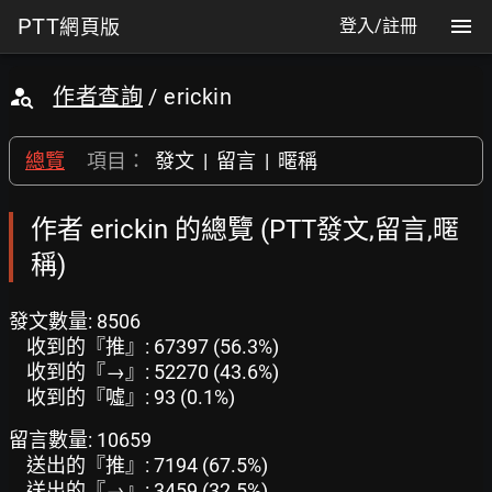
PTT
網頁版
登入/註冊
作者查詢
/ erickin
總覽
項目：
發文
|
留言
|
暱稱
作者 erickin 的總覽 (PTT發文,留言,暱
稱)
發文數量: 8506
收到的『推』: 67397 (56.3%)
收到的『→』: 52270 (43.6%)
收到的『噓』: 93 (0.1%)
留言數量: 10659
送出的『推』: 7194 (67.5%)
送出的『→』: 3459 (32.5%)