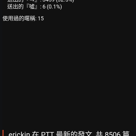
送出的『噓』: 6 (0.1%)
使用過的暱稱: 15
erickin 在 PTT 最新的發文, 共 8506 篇