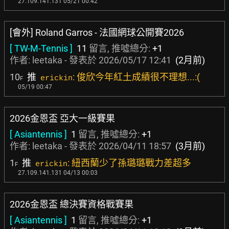
27.109.141.131 05/21 00:42
[會外] Roland Garros - 法國網球公開賽2026
[ TW-M-Tennis ]
11
留言, 推噓總分:
+1
作者:
leetaka
- 發表於
2026/05/17 12:41
(2月前)
10
推
: 俊欣今年紅土成績很不理想...:(
erickin
F
05/19 00:47
2026金恩盃 亞大一級賽果
[ Asiantennis ]
1
留言, 推噓總分:
+1
作者:
leetaka
- 發表於
2026/04/11 18:57
(3月前)
1
推
: 紐西蘭少了孫璐璐戰力差超多
erickin
F
27.109.141.131 04/13 00:03
2026金恩盃 總決賽資格戰賽果
[ Asiantennis ]
1
留言, 推噓總分:
+1