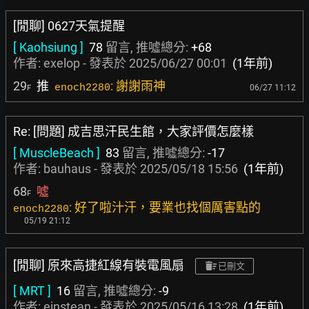
[閒聊] 0627天氣提醒
[ Kaohsiung ]
78
留言, 推噓總分:
+68
作者:
exelop
- 發表於
2025/06/27 00:01
(1年前)
29
推
: 謝謝雨神
enoch2280
06/27 11:12
F
Re: [問題] 成吉思汗民生館，大家評價怎麼樣
[ MuscleBeach ]
83
留言, 推噓總分:
-17
作者:
bauhaus
- 發表於
2025/05/18 15:56
(1年前)
68
噓
F
: 好了啦汁汗，要業也找個厲害點的
enoch2280
05/19 21:12
[閒聊] 原來高捷紅線有裝電風扇
已刪文
[ MRT ]
16
留言, 推噓總分:
-9
作者:
einstean
- 發表於
2025/05/16 13:28
(1年前)