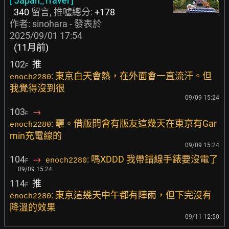
[ Japan_Travel ]
340
留言, 推噓總分:
+178
作者:
sinohara
- 發表於
2025/09/01 17:54
(11月前)
102
推
F
: 東京白天會熱，在外面會一直流汗。但
enoch2280
我覺得沒到很
09/09 15:24
103
→
F
: 曬。借版問會有版友這幾天在東京有Gar
enoch2280
min充電線的
09/09 15:24
104
→
: 嗎XDDD 我帶錯線手錶要沒電了
enoch2280
F
09/09 15:24
114
推
F
: 東京這幾天中午都有陣雨，但下完沒有
enoch2280
降溫的效果
09/11 12:50