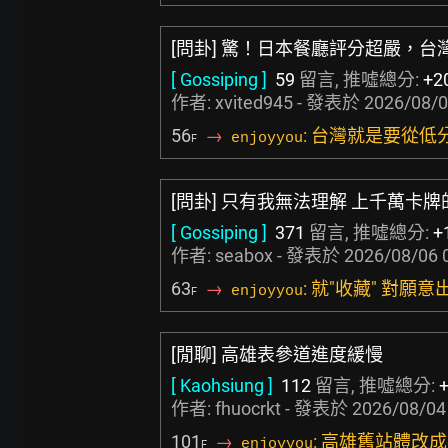
[問卦] 驚！日本餐廳評分超嚴，
[ Gossiping ]
59
留言, 推噓總分:
+2
作者:
xvited945
- 發表於
2026/08/0
56
→
: 台灣就是要從
enjoyyou
F
[問卦] 只有我無法理解 上千萬卡
[ Gossiping ]
371
留言, 推噓總分:
+
作者:
seabox
- 發表於
2026/08/06 
63
→
: 就"收藏" 對願
enjoyyou
F
[閒聊] 高雄表參道進度緩慢
[ Kaohsiung ]
112
留言, 推噓總分:
作者:
fhuocrkt
- 發表於
2026/08/04
101
→
: 高雄舊站體改
enjoyyou
F