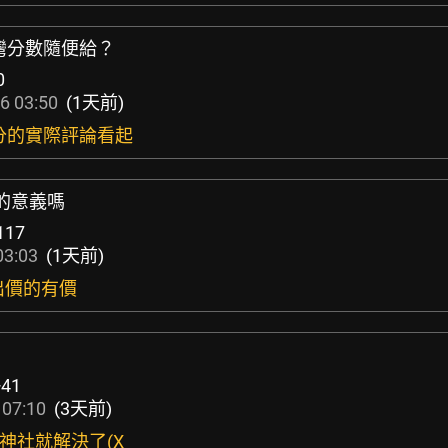
台灣分數隨便給？
0
6 03:50
(1天前)
低分的實際評論看起
牌的意義嗎
117
03:03
(1天前)
意出價的有價
+41
 07:10
(3天前)
成神社就解決了(X