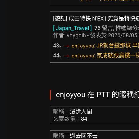
[遊記] 成田特快 N'EX | 究竟是特
[ Japan_Travel ]
76
留言, 推噓總分
作者:
vhygdih
- 發表於
2026/08/05 
43
→
: JR就台鐵那樣
enjoyyou
F
44
→
: 京成就跟高鐵一
enjoyyou
F
enjoyyou 在 PTT 的暱稱
暱稱：
漫步人間
文章數量：
84
暱稱：
過去回不去