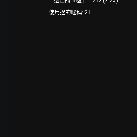
送出的『噓』: 1212 (3.2%)
使用過的暱稱: 21