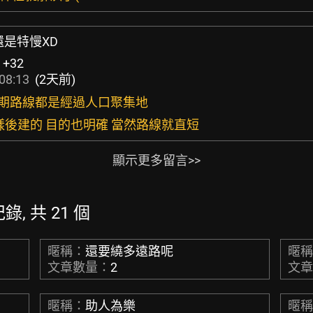
快還是特慢XD
:
+32
08:13
(2天前)
 早期路線都是經過人口聚集地
樣後建的 目的也明確 當然路線就直短
顯示更多留言>>
紀錄, 共 21 個
暱稱：
還要繞多遠路呢
暱
文章數量：
2
文
暱稱：
助人為樂
暱