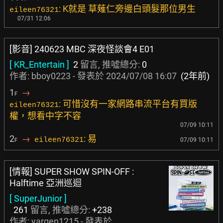
: K就是 草薙仁旁邊白頭髮那位男生
eileen76321
07/31 12:06
[影音] 240623 MBC 深夜怪談會4 E01
[ KR_Entertain ]
2
留言, 推噓總分:
0
作者:
bboy0223
- 發表於
2024/07/08 16:07
(2年前)
1
→
F
: 可惜沒有一家網路串流平台有買版
eileen76321
權，想看中字不容
07/09 10:11
2
→
: 易
eileen76321
07/09 10:11
F
[情報] SUPER SHOW SPIN-OFF :
Halftime 亞洲巡迴
[ SuperJunior ]
261
留言, 推噓總分:
+238
作者:
yargen1215
- 發表於