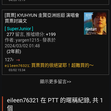
04/20 13:19
[買票] KYUHYUN 圭賢亞洲巡迴 演唱會
買票討論文
[ SuperJunior ]
277
留言, 推噓總分:
+199
作者:
yargen1215
- 發表於
2024/03/02 01:48
(2年前)
127
→
F
: 買票買的很絕望耶！超難買的～
eileen76321
03/02 15:34
顯示更多留言>>
eileen76321 在 PTT 的暱稱紀錄, 共 1
個