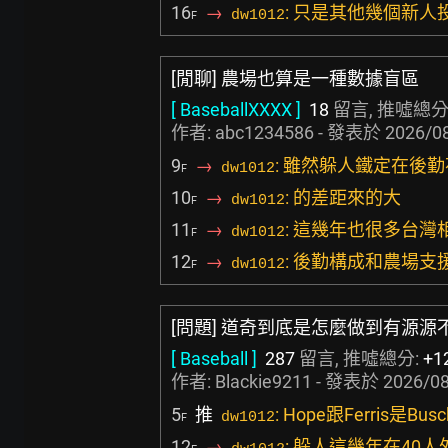
16
→
: 只是其他幾個新人
dw1012
F
[閒聊] 農場也算是一種數據盲區
[ BaseballXXXX ]
18
留言, 推噓總分
作者:
abc1234586
- 發表於
2026/08
9
→
: 雖然躲人鐵定在後
dw1012
F
10
→
: 的差距來的大
dw1012
F
11
→
: 這幾年也很多台灣
dw1012
F
12
→
: 後勤構成和農場支
dw1012
F
[問題] 道奇到底是怎麼做到有源源
[ Baseball ]
287
留言, 推噓總分:
+1
作者:
Blackie9211
- 發表於
2026/08
5
推
: Hope跟Ferris是B
dw1012
F
12
→
: 躲人這幾年在4