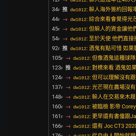
dw1012
F
34
推
: 躲人海外簽約回報率
dw1012
F
44
→
: 綜合來看會覺得
dw1012
F
45
→
: 但躲人的資金讓
dw1012
F
54
→
: 至於天使 他們直
dw1012
F
92
推
: 酒鬼有點可惜 如
dw1012
F
105
→
: 但像酒鬼這種球
dw1012
F
123
推
: 對標來看 酒鬼如
dw1012
F
124
→
: 但可以理解沒有
dw1012
F
137
→
: 光芒現在農場沒
dw1012
F
148
→
: 躲人在交易來木
dw1012
F
160
→
: 被臨檢 影帝 Corey 
dw1012
F
161
→
: 更早還有書僮跟Ja
dw1012
F
166
→
: 還有 Joc CT3
dw1012
F
176
→
: 從自由人開始就