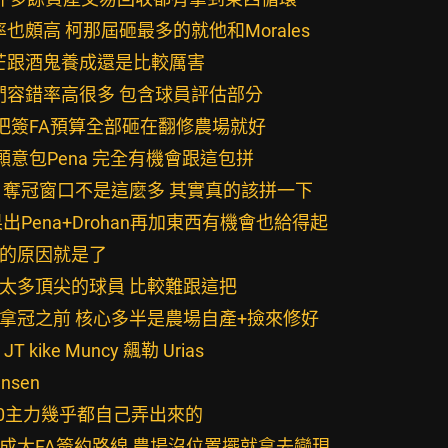
也頗高 柯那屆砸最多的就他和Morales
光芒跟酒鬼養成還是比較厲害
他們容錯率高很多 包含球員評估部分
接把簽FA預算全部砸在翻修農場就好
果願意包Pena 完全有機會跟這包拼
隊 奪冠窗口不是這麼多 其實真的該拼一下
果出Pena+Drohan再加東西有機會也給得起
跟的原因就是了
有太多頂尖的球員 比較難跟這把
屐拿冠之前 核心多半是農場自產+撿來修好
JT kike Muncy 飆勒 Urias
nsen
 2020主力幾乎都自己弄出來的
變成大FA簽約路線 農場沒位置擺就拿去變現