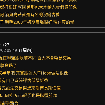
sch其實都打很好 就國民那包太水給人賣假貨印象
差阿 酒鬼光芒就是有名的沒錢會養
子 明明2000年初期農場很好 現在真的慘
:
+27
/02 03:49
(1周前)
 現在聯盟跟以前不同 百大不會輕易交易
n算是驗貨過了
才進來半年吧 其實跟躲人拿Hope做法很像
內部有自己系統評估低階新秀
就會先設法交易撈進來期待長期價值
ade啦 Pena評價也是聯盟前20
他野手新秀