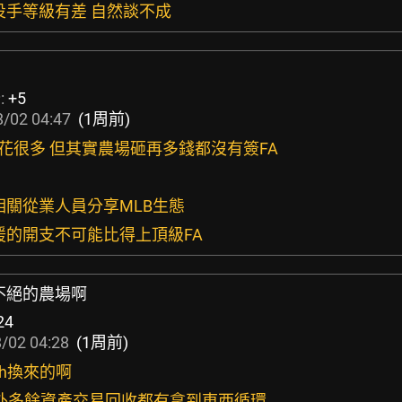
投手等級有差 自然談不成
:
+5
/02 04:47
(1周前)
勤花很多 但其實農場砸再多錢都沒有簽FA
相關從業人員分享MLB生態
援的開支不可能比得上頂級FA
不絕的農場啊
24
/02 04:28
(1周前)
usch換來的啊
0人外多餘資產交易回收都有拿到東西循環