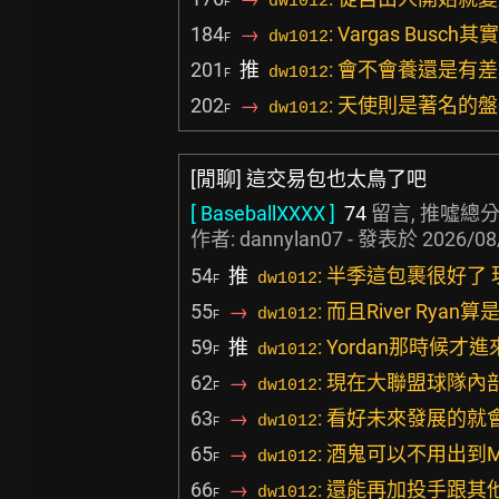
dw1012
F
184
→
: Vargas Bu
dw1012
F
201
推
: 會不會養還是有
dw1012
F
202
→
: 天使則是著名的盤
dw1012
F
[閒聊] 這交易包也太鳥了吧
[ BaseballXXXX ]
74
留言, 推噓總分
作者:
dannylan07
- 發表於
2026/08
54
推
: 半季這包裹很好了
dw1012
F
55
→
: 而且River Rya
dw1012
F
59
推
: Yordan那時候
dw1012
F
62
→
: 現在大聯盟球隊
dw1012
F
63
→
: 看好未來發展的
dw1012
F
65
→
: 酒鬼可以不用出到M
dw1012
F
66
→
: 還能再加投手跟其
dw1012
F