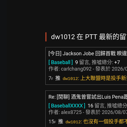
dw1012 在 PTT 最新的留言
[今日] Jackson Jobe 回歸首戰 
[ Baseball ]
9
留言, 推噓總分:
+7
作者:
carlchang092
- 發表於
2026/0
7
推
: 上大聯盟時是投手新秀
dw1012
F
Re: [閒聊] 酒鬼曾嘗試出Luis Pe
[ BaseballXXXX ]
16
留言, 推噓總分
作者:
alex8725
- 發表於
2026/08/07
15
推
: 也沒有一個投手都不
dw1012
F