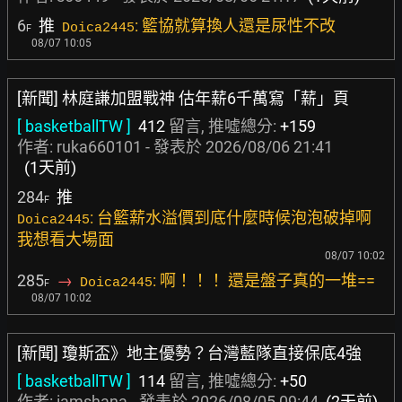
6
推
: 籃協就算換人還是尿性不改
Doica2445
F
08/07 10:05
[新聞] 林庭謙加盟戰神 估年薪6千萬寫「薪」頁
[ basketballTW ]
412
留言, 推噓總分:
+159
作者:
ruka660101
- 發表於
2026/08/06 21:41
(1天前)
284
推
F
: 台籃薪水溢價到底什麼時候泡泡破掉啊
Doica2445
我想看大場面
08/07 10:02
285
→
: 啊！！！ 還是盤子真的一堆==
Doica2445
F
08/07 10:02
[新聞] 瓊斯盃》地主優勢？台灣藍隊直接保底4強
[ basketballTW ]
114
留言, 推噓總分:
+50
作者:
iamshana
- 發表於
2026/08/05 09:44
(2天前)