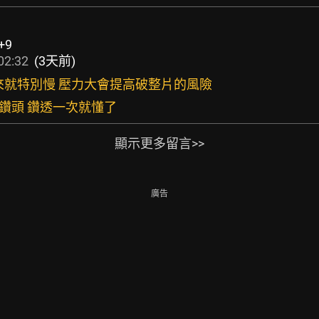
+9
02:32
(3天前)
 本來就特別慢 壓力大會提高破整片的風險
字鑽頭 鑽透一次就懂了
顯示更多留言>>
廣告