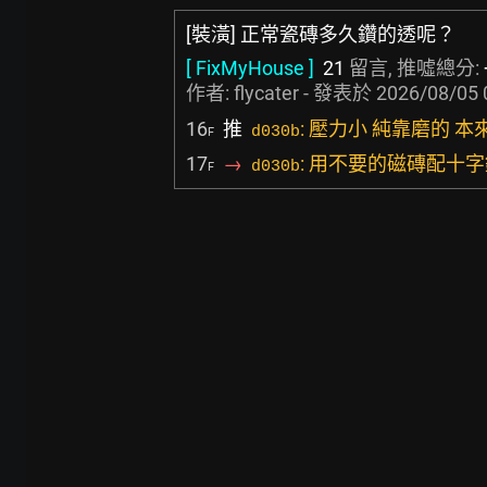
[裝潢] 正常瓷磚多久鑽的透呢？
[ FixMyHouse ]
21
留言, 推噓總分:
作者:
flycater
- 發表於
2026/08/05 
16
推
: 壓力小 純靠磨的
d030b
F
17
→
: 用不要的磁磚配十
d030b
F