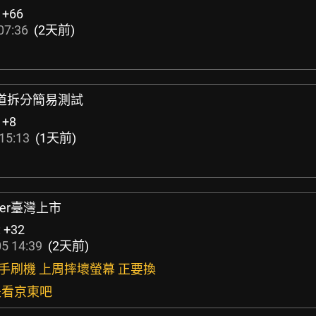
:
+66
07:36
(2天前)
4通道拆分簡易測試
:
+8
15:13
(1天前)
power臺灣上市
:
+32
5 14:39
(2天前)
s到手刷機 上周摔壞螢幕 正要換
是看京東吧