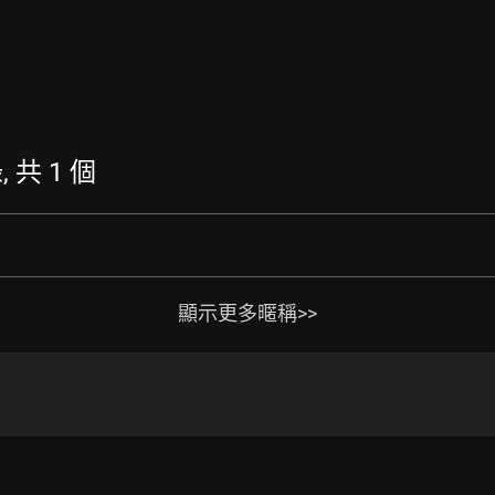
 共 1 個
顯示更多暱稱>>