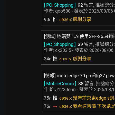
[ PC_Shopping ]
92
留言, 推噓總分
作者:
qoo580
- 發表於
2026/08/06 
90
推
: 感謝分享
d030b
F
[測試] 地端雙卡AI使用SFF-865
[ PC_Shopping ]
39
留言, 推噓總分
作者:
ck203l5
- 發表於
2026/08/06 
34
推
: 感謝分享
d030b
F
[情報] moto edge 70 pro和g37 
[ MobileComm ]
88
留言, 推噓總分
作者:
J123John
- 發表於
2026/08/0
75
推
: 幾年前京東edge 
d030b
F
76
→
: 我看這售價 下次還
d030b
F