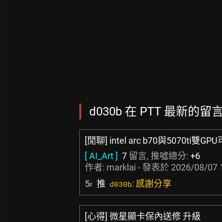
d030b 在 PTT 最新的留言,
[閒聊] intel arc b70與5070ti雙
[ AI_Art ]
7
留言, 推噓總分:
+6
作者:
marklai
- 發表於
2026/08/07 
5
推
: 感謝分享
d030b
F
[心得] 微星顯卡保內送修 升級