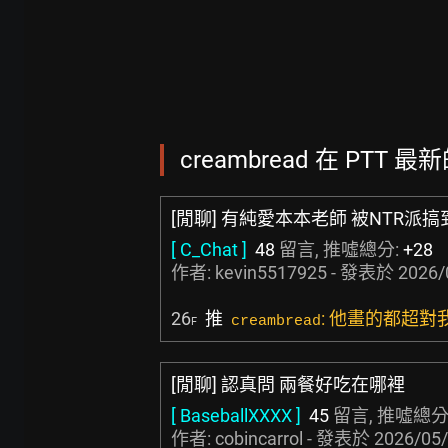
creambread 在 PTT 最
[閒聊] 有純愛本本老師 被NTR派
[ C_Chat ]
48
留言, 推噓總分:
+28
作者:
kevin5517925
- 發表於
2026/
26
推
: 他畫的都超對
creambread
F
[閒聊] 認真問 兩餐好吃在哪裡
[ BaseballXXXX ]
45
留言, 推噓總分
作者:
cobincarrol
- 發表於
2026/05/