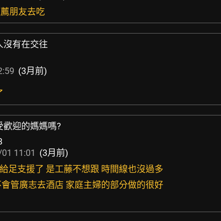
推薦朋友去吃
人沒有在交往
2:59
(3月前)
了
受歡迎的媽媽嗎?
8
/01 11:01
(3月前)
上給足支援了 是工藤不想跟 時間線也沒過多
至不會管廣志去酒店 家庭主婦的部分做的很好