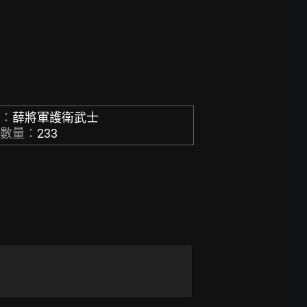
稱：
薛將軍護衛武士
章數量：
233