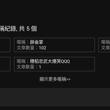
暱稱紀錄, 共 5 個
暱稱：
薛侖掌
暱
文章數量：
102
文
暱稱：
穗稻忠武大爆哭QQQ
文章數量：
1
顯示更多暱稱>>