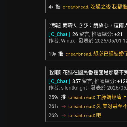
4
推
: 吃過之後 我都
creambread
F
[情報] 雨森たきび：請放心，這兩
[ C_Chat ]
26
留言, 推噓總分:
+21
作者:
Winux
- 發表於
2026/05/01 1
19
推
: 想必已經結婚
creambread
F
[閒聊] 花媽在國民番裡面是那麼不
[ C_Chat ]
357
留言, 推噓總分:
+12
作者:
silentknight
- 發表於
2026/05
259
推
: 工藤媽經濟
creambread
F
261
→
: 久 美冴甚
creambread
F
262
→
: 吧
creambread
F