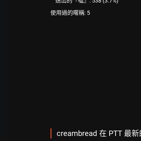
送出的『噓』: 538 (3.7%)
使用過的暱稱: 5
creambread 在 PTT 最