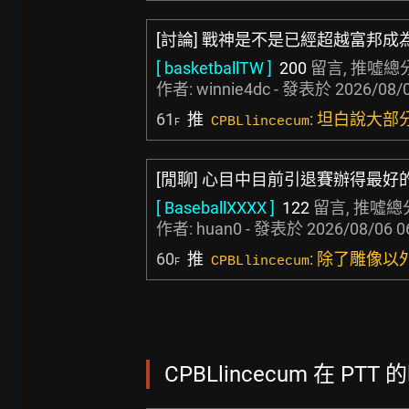
[討論] 戰神是不是已經超越富邦
[ basketballTW ]
200
留言, 推噓總
作者:
winnie4dc
- 發表於
2026/08/0
61
推
: 坦白說大
CPBLlincecum
F
[閒聊] 心目中目前引退賽辦得最好
[ BaseballXXXX ]
122
留言, 推噓總
作者:
huan0
- 發表於
2026/08/06 0
60
推
: 除了雕像
CPBLlincecum
F
CPBLlincecum 在 PTT