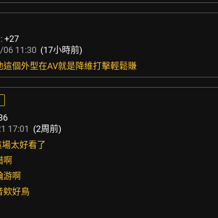
:
+27
/06 11:30
(17小時前)
想他這個外型在AV就是降維打擊輕鬆賺
36
1 17:01
(2周前)
田這場太好看了
錯啊
輪游啊
音欸好鳥