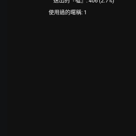
送出的『噓』: 406 (2.7%)
使用過的暱稱: 1