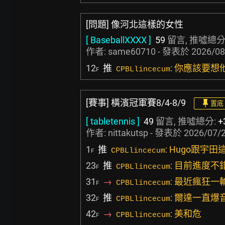
[問題] 像河北這樣的女性
[ BaseballXXXX ]
59
留言, 推噓總分
作者:
same60710
- 發表於
2026/08
12
推
: 你應該要
CPBLlincecum
F
[賽事] 橫濱冠軍賽8/4-8/9
置底
[ tabletennis ]
49
留言, 推噓總分:
+
作者:
nittakutsp
- 發表於
2026/07/2
1
推
: Hugo跟宇
CPBLlincecum
F
23
推
: 目前進度不
CPBLlincecum
F
31
→
: 最近瘋狂一
CPBLlincecum
F
32
推
: 爾達一直爆
CPBLlincecum
F
42
→
: 美和危
CPBLlincecum
F