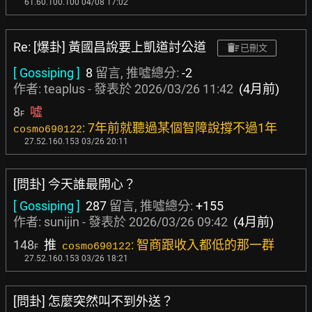
61.60.100.100 04/08 17:02
Re: [爆卦] 黃國昌說要上凱道討公道
已刪文
[ Gossiping ]
8
留言, 推噓總分:
-2
作者:
teaplus
- 發表於
2026/03/26 11:42
(4月前)
8
噓
F
: 7年前就聽過某個智障說撐不過1年
cosmo690122
27.52.160.153 03/26 20:11
[問卦] 今天誰最開心？
[ Gossiping ]
287
留言, 推噓總分:
+155
作者:
sunijin
- 發表於
2026/03/26 09:42
(4月前)
148
推
: 智商跟收入都低的那一群
cosmo690122
F
27.52.160.153 03/26 18:21
[問卦] 怎麼突然叫不到外送？