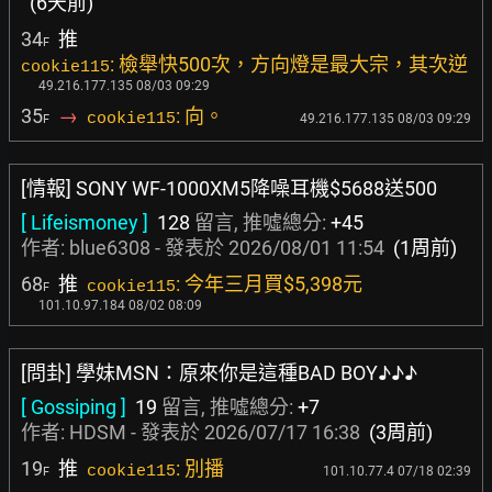
(6天前)
34
推
F
: 檢舉快500次，方向燈是最大宗，其次逆
cookie115
49.216.177.135 08/03 09:29
35
→
: 向。
cookie115
49.216.177.135 08/03 09:29
F
[情報] SONY WF-1000XM5降噪耳機$5688送500
[ Lifeismoney ]
128
留言, 推噓總分:
+45
作者:
blue6308
- 發表於
2026/08/01 11:54
(1周前)
68
推
: 今年三月買$5,398元
cookie115
F
101.10.97.184 08/02 08:09
[問卦] 學妹MSN：原來你是這種BAD BOY♪♪♪
[ Gossiping ]
19
留言, 推噓總分:
+7
作者:
HDSM
- 發表於
2026/07/17 16:38
(3周前)
19
推
: 別播
cookie115
101.10.77.4 07/18 02:39
F