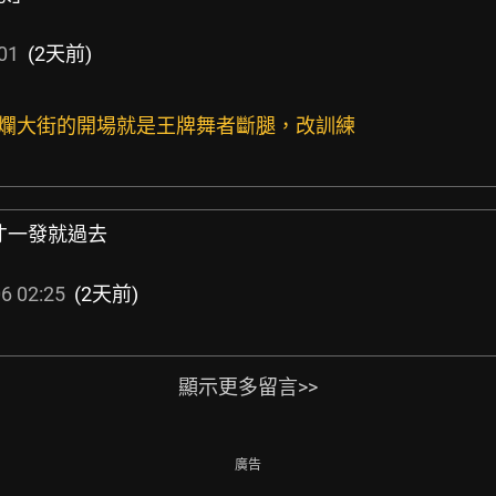
01
(2天前)
最爛大街的開場就是王牌舞者斷腿，改訓練
才一發就過去
6 02:25
(2天前)
顯示更多留言>>
廣告