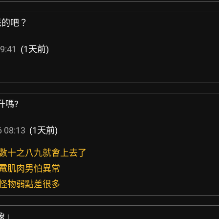
派的吧？
9:41
(1天前)
升嗎?
 08:13
(1天前)
分數十之八九就會上去了
雷電肌肉男怕異常
道怪物弱點差很多
象」