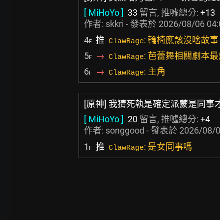
[ MiHoYo ]
33
留言, 推噓總分:
+13
作者:
skkri
- 發表於
2026/08/06 04:
4
推
: 輪椅應該沒啥故事
ClawRage
F
5
→
: 芭蕾舞相關劇本
ClawRage
F
6
→
: 主角
ClawRage
F
[原神] 我猜死執是確定派蒙是同事
[ MiHoYo ]
20
留言, 推噓總分:
+4
作者:
songgood
- 發表於
2026/08/0
1
推
: 是女同事嗎
ClawRage
F