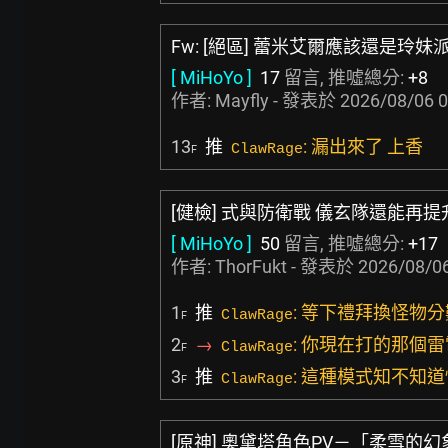
Fw: [絕區] 蕾米艾爾應該還是玲妹
[ MiHoYo ]
17
留言, 推噓總分:
+8
作者:
Mayfly
- 發表於
2026/08/06 0
13
推
: 漏出來了 上香
ClawRage
F
[健檢] 式與防衛戰 儀玄隊還能再提
[ MiHoYo ]
50
留言, 推噓總分:
+17
作者:
ThorFukt
- 發表於
2026/08/06
1
推
: 等下禮拜換怪物
ClawRage
F
2
→
: 你現在打的那個
ClawRage
F
3
推
: 這種模式知不知
ClawRage
F
[原神] 奧黛塔角色PV－「柔雪的幻