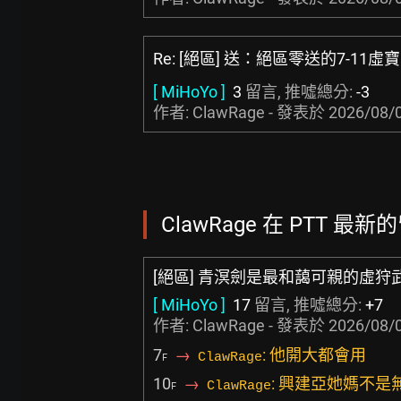
Re: [絕區] 送：絕區零送的7-11虛寶
[ MiHoYo ]
3
留言, 推噓總分:
-3
作者: ClawRage - 發表於
2026/08/0
ClawRage 在 PTT 最新的
[絕區] 青溟劍是最和藹可親的虛狩
[ MiHoYo ]
17
留言, 推噓總分:
+7
作者: ClawRage - 發表於
2026/08/0
7
→
: 他開大都會用
ClawRage
F
10
→
: 興建亞她媽不是無
ClawRage
F