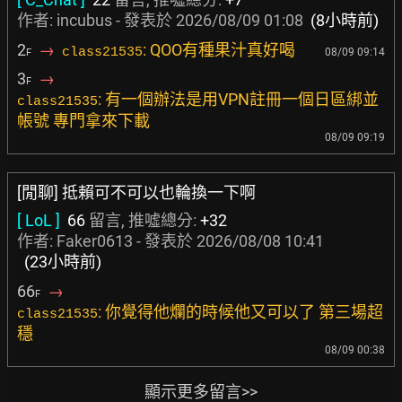
作者:
incubus
- 發表於
2026/08/09 01:08
(8小時前)
2
→
: QOO有種果汁真好喝
class21535
08/09 09:14
F
3
→
F
: 有一個辦法是用VPN註冊一個日區綁並
class21535
帳號 專門拿來下載
08/09 09:19
[閒聊] 抵賴可不可以也輪換一下啊
[ LoL ]
66
留言, 推噓總分:
+32
作者:
Faker0613
- 發表於
2026/08/08 10:41
(23小時前)
66
→
F
: 你覺得他爛的時候他又可以了 第三場超
class21535
穩
08/09 00:38
顯示更多留言>>