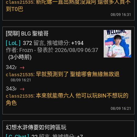
: 新陀螺一直出熱度沒減阿 還很多人買不
class21535
到T0巴
08/09 16:31
[閒聊] BLG 聖槍哥
[ LoL ]
372
留言, 推噓總分:
+194
作者:
Frozn
- 發表於
2026/08/09 06:37
(3小時前)
342
→
F
: 早就預測到了 聖槍哪會無緣無故退
class21535
08/09 16:21
343
→
F
: 本來就能帶六人 他可以玩BIN不想玩的
class21535
角色
08/09 16:21
幻想水滸傳要如何跨區玩
[ C_Chat ]
22
留言, 推噓總分:
+7