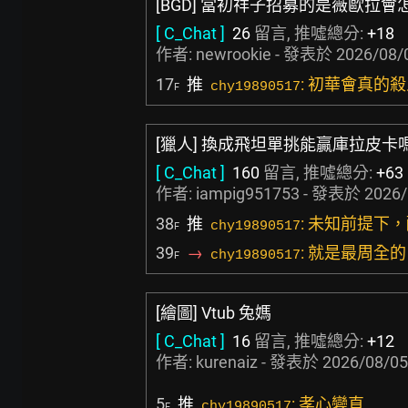
[BGD] 當初祥子招募的是薇歐拉會
[ C_Chat ]
26
留言, 推噓總分:
+18
作者:
newrookie
- 發表於
2026/08/
17
推
: 初華會真的
chy19890517
F
[獵人] 換成飛坦單挑能贏庫拉皮卡
[ C_Chat ]
160
留言, 推噓總分:
+63
作者:
iampig951753
- 發表於
2026/
38
推
: 未知前提下
chy19890517
F
39
→
: 就是最周全的
chy19890517
F
[繪圖] Vtub 兔媽
[ C_Chat ]
16
留言, 推噓總分:
+12
作者:
kurenaiz
- 發表於
2026/08/05
5
推
: 孝心變直
chy19890517
F