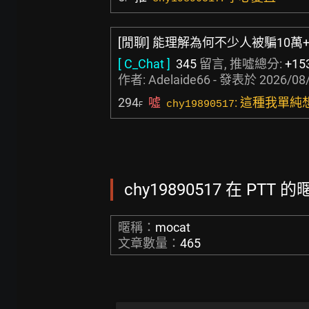
[閒聊] 能理解為何不少人被騙10萬
[ C_Chat ]
345
留言, 推噓總分:
+15
作者:
Adelaide66
- 發表於
2026/08/
294
噓
: 這種我單
chy19890517
F
chy19890517 在 PTT 
暱稱：
mocat
文章數量：
465