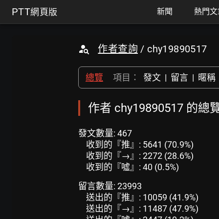
PTT
網頁版
新聞
熱門文
作者查詢
/ chy19890517
總覽
項目：
發文
|
留言
|
暱稱
作者 chy19890517 的總
發文數量: 467
收到的『推』: 5641 (70.9%)
收到的『→』: 2272 (28.6%)
收到的『噓』: 40 (0.5%)
留言數量: 23993
送出的『推』: 10059 (41.9%)
送出的『→』: 11487 (47.9%)