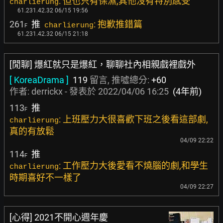
: 但也只有保濕,其他沒有特別感受
charlierung
61.231.42.32 06/15 19:56
261
推
: 抱歉推錯篇
charlierung
F
61.231.42.32 06/15 21:18
[閒聊] 爆紅就只是爆紅，聊聊社內相親戲裡戲外
[ KoreaDrama ]
119
留言, 推噓總分:
+60
作者:
derrickx
- 發表於
2022/04/06 16:25
(4年前)
113
推
F
: 上班壓力大很喜歡下班之後看這部劇,
charlierung
真的有放鬆
04/09 22:22
114
推
F
: 工作壓力大後愛看不燒腦的劇,和學生
charlierung
時期喜好不一樣了
04/09 22:27
[心得] 2021不開心週年慶