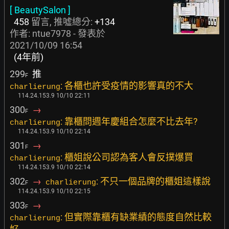
[ BeautySalon ]
458
留言, 推噓總分:
+134
作者:
ntue7978
- 發表於
2021/10/09 16:54
(4年前)
299
推
F
: 各櫃也許受疫情的影響真的不大
charlierung
114.24.153.9 10/10 22:11
300
→
F
: 靠櫃問週年慶組合怎麼不比去年?
charlierung
114.24.153.9 10/10 22:14
301
→
F
: 櫃姐說公司認為客人會反撲爆買
charlierung
114.24.153.9 10/10 22:14
302
→
: 不只一個品牌的櫃姐這樣說
charlierung
F
114.24.153.9 10/10 22:15
303
→
F
: 但實際靠櫃有缺業績的態度自然比較
charlierung