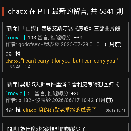
chaox 在 PTT 最新的留言, 共 5841 則
[新聞] 「山姆」西恩艾斯汀曝《魔戒》三部曲片酬
[ movie ]
103
留言, 推噓總分:
+39
作者:
godofsex
- 發表於
2026/07/28 01:01
(1周前)
29
推
F
: "I can't carry it for you, but I can carry you."
Chaox
07/28 11:12
[新聞] 異形 5夭折事件重演？雷利史考特想回歸《
[ movie ]
51
留言, 推噓總分:
+26
作者:
pl132
- 發表於
2026/06/17 10:42
(1月前)
49
推
: 真的有點老番癲的感覺了
Chaox
06/18 19:41
F
[閒聊] 為什麼x檔案類型的劇變少了