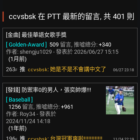
ccvsbsk 在 PTT 最新的留言, 共 401 則
[金曲] 最佳華語女歌手獎
[ Golden-Award ]
509
留言, 推噓總分:
+340
作者:
shengju1029
- 發表於
2026/06/27 15:15
(1月前)
263
推
: 她是不是不會講中文了
ccvsbsk
06/27 23:18
F
[發錢] 防禦率0的男人，張奕帥爆!!!
[ Baseball ]
1256
留言, 推噓總分:
+961
作者:
Roy34
- 發表於
2024/11/24 14:18
(1年前)
196
推
: 台灣冠軍爽啦!!!!!!!!!!!!
ccvsbsk
11/24 22:19
F