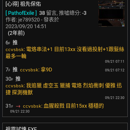
[心得] 祖先保佑
[ PathofExile ]
38
留言, 推噓總分:
-3
作者:
je789520
- 發表於
2023/09/20 14:51
(2年前)
6
推
F
: 電烙串法+1 目前13xx 沒看過投射+1跟髮絲
ccvsbsk
最多一輪
09/21 07:11
7
推
: 拿9D
ccvsbsk
09/21 07:12
F
30
推
F
: 我追獵 虛空玉 獵捕 電烙 烈焰衝刺 優雅 迅
ccvsbsk
捷 探測機獸
09/21 22:30
31
→
: 血腥殺戮 目前15xx 穩穩的
ccvsbsk
F
09/21 22:30
祖靈試煉.EXE