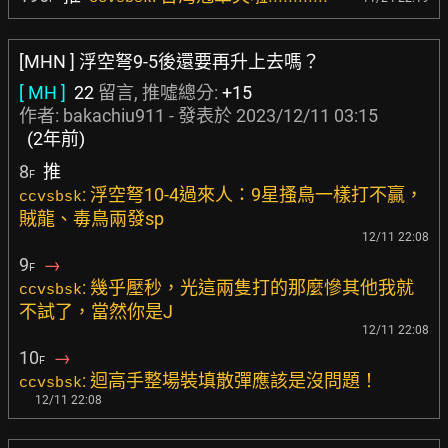
[MHN ] 浮空弩9-5後還要再升上去嗎？
[ MH ]
22
留言, 推噓總分:
+15
作者:
bakachiu911
- 發表於
2023/12/11 03:15
(2年前)
8
推
F
: 浮空弩10-4過來人：9星搔鳥一樣打不贏，
ccvsbsk
賊龍、毒鳥兩發sp
12/11 22:08
9
→
F
: 幾乎壓秒，光這兩隻打的那麼慘其他我就
ccvsbsk
不試了，當然你是J
12/11 22:08
10
→
F
: 迴高手整場裝填散彈應該是沒問題！
ccvsbsk
12/11 22:08