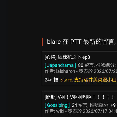
blarc 在 PTT 最新的留言,
[心得] 繡球花之下 ep3
[ Japandrama ]
80
留言, 推噓總分:
作者:
laisharon
- 發表於
2026/07/20
24
推
: 支持藤井美菜跟小山
blarc
F
[問卦] V啊！V啊啊啊啊！！！！！
[ Gossiping ]
24
留言, 推噓總分:
+9
作者:
wiki
- 發表於
2026/07/17 04: