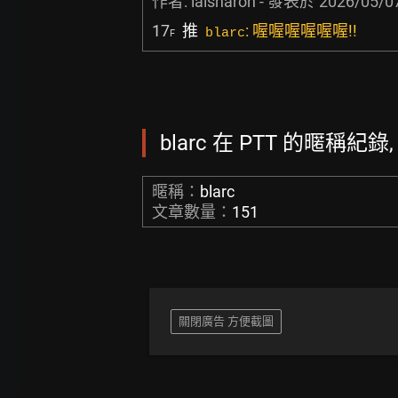
作者:
laisharon
- 發表於
2026/05/07
17
推
: 喔喔喔喔喔喔!!
blarc
F
blarc 在 PTT 的暱稱紀錄,
暱稱：
blarc
文章數量：
151
關閉廣告 方便截圖