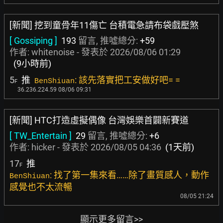
[新聞] 挖到童骨年11傷亡 台積電急請布袋戲壓煞
[ Gossiping ]
193
留言, 推噓總分:
+59
作者:
whitenoise
- 發表於
2026/08/06 01:29
(9小時前)
5
推
: 該先落實把工安做好吧= =
BenShiuan
F
36.236.224.59 08/06 09:31
[新聞] HTC打造虛擬偶像 台灣娛樂首闢新賽道
[ TW_Entertain ]
29
留言, 推噓總分:
+6
作者:
hicker
- 發表於
2026/08/05 04:36
(1天前)
17
推
F
: 找了第一集來看……除了畫質感人，動作
BenShiuan
感覺也不太流暢
08/05 21:24
顯示更多留言>>