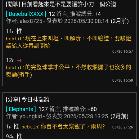
[閒聊] 目前看起來是不是要還許小刀一個公道
[ BaseballXXXX ]
12
留言, 推噓總分:
+4
作者:
alex8725
- 發表於
2026/05/30 08:14
(2月前)
11
推
F
: 現在上來叫坦、叫解毒，不叫驗證，要驗證
bebtib
請給人從春訓開始
05/30 16:57
12
→
F
: 的完整球季才公平，不然收爛攤子也沒多的
bebtib
獎勵(攤手)
05/30 16:58
[分享] 今日林瑞鈞
[ Elephants ]
127
留言, 推噓總分:
+60
作者:
youngkid
- 發表於
2026/05/28 13:25
(2月前)
1
推
: 你會不會太樂觀了，兩周?
bebtib
05/28 21:26
F
94
推
F