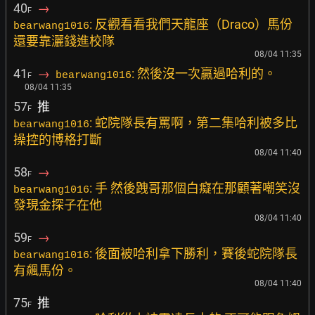
40
→
F
: 反觀看看我們天龍座（Draco）馬份
bearwang1016
還要靠灑錢進校隊
08/04 11:35
41
→
: 然後沒一次贏過哈利的。
bearwang1016
F
08/04 11:35
57
推
F
: 蛇院隊長有罵啊，第二集哈利被多比
bearwang1016
操控的博格打斷
08/04 11:40
58
→
F
: 手 然後跩哥那個白癡在那顧著嘲笑沒
bearwang1016
發現金探子在他
08/04 11:40
59
→
F
: 後面被哈利拿下勝利，賽後蛇院隊長
bearwang1016
有飆馬份。
08/04 11:40
75
推
F