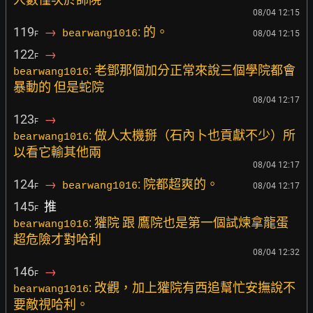
08/04 12:15
119
→
: 的。
bearwang1016
08/04 12:15
F
122
→
F
: 老鄧那個加分正常來說三個學院都會
bearwang1016
暴動的 但是蛇院
08/04 12:17
123
→
F
: 做人太機掰（石內卜也貢獻不少）所
bearwang1016
以看它輸其他兩
08/04 12:17
124
→
: 院都超爽的。
bearwang1016
08/04 12:17
F
145
推
F
: 獾院 跟 鷹院也是第一個試煉拿龍蛋
bearwang1016
超危險才對哈利
08/04 12:32
146
→
F
: 改觀，加上獾院有西追幫忙安撫說不
bearwang1016
要敵視哈利。