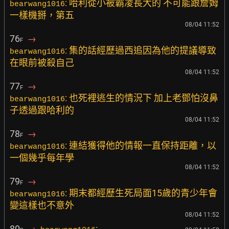
: 哈利從小被霸凌長大的 不可能跟詹姆
bearwang1016
一樣機掰，第五
08/04 11:52
76
→
F
: 集的話經歷過西追因為他的提議導致
bearwang1016
在眼前被殺自己
08/04 11:52
77
→
F
: 也死裡逃生的情況下 加上老鄧怕沒鼻
bearwang1016
子透過跟哈利的
08/04 11:52
78
→
F
: 連結獲得他的情報一直保持距離，以
bearwang1016
一個幾乎每年學
08/04 11:52
79
→
F
: 期末都經歷生死局面15歲的青少年會
bearwang1016
變這樣也不意外
08/04 11:52
80
→
: ……