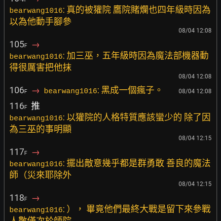
: 真的被獾院 鷹院賭爛也四年級時因為
bearwang1016
以為他動手腳參
08/04 12:08
105
→
F
: 加三巫，五年級時因為魔法部機器動
bearwang1016
得很厲害把他抹
08/04 12:08
106
→
: 黑成一個瘋子。
bearwang1016
08/04 12:08
F
116
推
F
: 以獾院的人格特質應該蠻少的 除了因
bearwang1016
為三巫的事明顯
08/04 12:15
117
→
F
: 擺出敵意幾乎都是群勇敢 善良的魔法
bearwang1016
師（災來耶除外
08/04 12:15
118
→
F
: ）， 畢竟他們最終大戰是留下來參戰
bearwang1016
人數僅次於師院