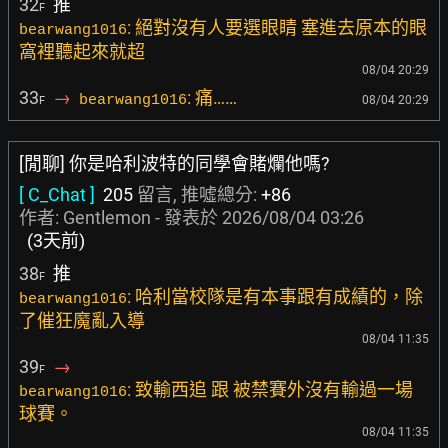
32
推
F
: 絕對沒有人要選眼睛 塞進去原本的眼
bearwang1016
窩裡聽起來就超
08/04 20:29
33
→
: 痛……
bearwang1016
08/04 20:29
F
[閒聊] 你是哈利波特的同學會賭爛他嗎?
[ C_Chat ]
205
留言, 推噓總分:
+86
作者:
Gentlemon
- 發表於
2026/08/04 03:26
(3天前)
38
推
F
: 哈利當校隊是有本事跟有成績的，除
bearwang1016
了催狂魔亂入導
08/04 11:35
39
→
F
: 致輸西追 跟 被禁賽外沒有輸過一場
bearwang1016
球賽。
08/04 11:35