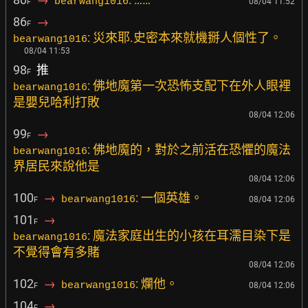
bearwang1016
08/04 11:52
F
86
→
F
: 災來耶.史密本來就機掰人個性了。
bearwang1016
08/04 11:53
98
推
F
: 佛地魔第一次恐怖支配下在外人眼裡
bearwang1016
是嬰兒哈利打敗
08/04 12:06
99
→
F
: 佛地魔的，對於之前活在恐懼的魔法
bearwang1016
界居民來說他是
08/04 12:06
100
→
: 一個英雄。
bearwang1016
08/04 12:06
F
101
→
F
: 魔法家庭出生的小孩在耳濡目染下是
bearwang1016
不覺得會有多賭
08/04 12:06
102
→
: 爛他。
bearwang1016
08/04 12:06
F
104
→
F