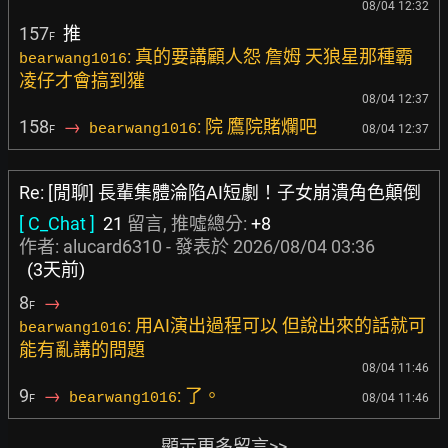
08/04 12:32
157
推
F
: 真的要講顧人怨 詹姆 天狼星那種霸
bearwang1016
凌仔才會搞到獾
08/04 12:37
158
→
: 院 鷹院賭爛吧
bearwang1016
08/04 12:37
F
Re: [閒聊] 長輩集體淪陷AI短劇！子女崩潰角色顛倒
[ C_Chat ]
21
留言, 推噓總分:
+8
作者:
alucard6310
- 發表於
2026/08/04 03:36
(3天前)
8
→
F
: 用AI演出過程可以 但說出來的話就可
bearwang1016
能有亂講的問題
08/04 11:46
9
→
: 了。
bearwang1016
08/04 11:46
F
顯示更多留言>>