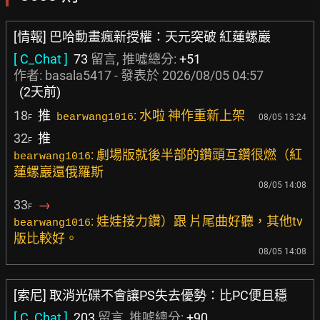
[情報] 巴哈動畫瘋新授權：天元突破 紅蓮螺巖
[ C_Chat ]
73
留言, 推噓總分:
+51
作者:
basala5417
- 發表於
2026/08/05 04:57
(2天前)
18
推
: 水啦 神作重新上架
bearwang1016
08/05 13:24
F
32
推
F
: 劇場版就後半部的鑽頭互鑽很燃（紅
bearwang1016
蓮螺巖還俄羅斯
08/05 14:08
33
→
F
: 娃娃接力鑽）跟 片尾曲好聽，其他tv
bearwang1016
版比較好。
08/05 14:08
[索尼] 取消光碟不會讓PS失去優勢：比PC便且穩
[ C_Chat ]
203
留言, 推噓總分:
+90