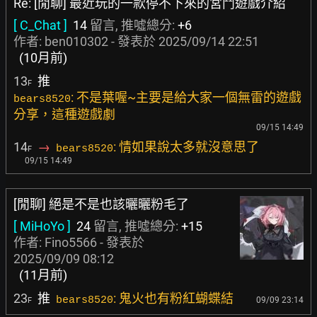
Re: [閒聊] 最近玩的一款停不下來的宮鬥遊戲介紹
[ C_Chat ]
14
留言, 推噓總分:
+6
作者:
ben010302
- 發表於
2025/09/14 22:51
(10月前)
13
推
F
: 不是葉喔~主要是給大家一個無雷的遊戲
bears8520
分享，這種遊戲劇
09/15 14:49
14
→
: 情如果說太多就沒意思了
bears8520
F
09/15 14:49
[閒聊] 絕是不是也該曬曬粉毛了
[ MiHoYo ]
24
留言, 推噓總分:
+15
作者:
Fino5566
- 發表於
2025/09/09 08:12
(11月前)
23
推
: 鬼火也有粉紅蝴蝶結
bears8520
09/09 23:14
F