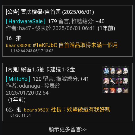
[公告] 置底檢舉/自首區 (2025/06/01)
[ HardwareSale ]
179
留言, 推噓總分:
+40
作者:
ha47
- 發表於
2025/06/01 06:41
(1年前)
16
推
F
: #1eKFJbC 自首贈品取得未滿一個月
bears8520
1.162.64.243 06/17 13:02
[內鬼] 絕區1.5抽卡建議 1-2金
[ MiHoYo ]
120
留言, 推噓總分:
+41
作者:
odanaga
- 發表於
2025/01/20 02:54
(1年前)
62
推
: 社長：欸擊破還有我好嗎
bears8520
F
01/20 11:54
顯示更多留言>>