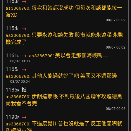
1153
→
F
: 每次和談都沒成功 但每次和談都能拉一
as3366700
波XD
08/07 00:02
1154
→
F
: 只要永遠和談失敗 股市就能永遠漲 永動
as3366700
機完成了
08/07 00:02
1161
→
: 美以會走那個海峽嗎==
as3366700
F
08/07 00:03
1165
→
F
: 其他人能過就好了吧 美國又不過那邊
as3366700
08/07 00:04
1185
推
F
: 伊朗這爛賬 不到最後八國聯軍攻進德黑
as3366700
蘭我看不會完
08/07 00:06
1190
→
F
: 不過感覺川普也沒就是了 反正他靠嘴就
as3366700
能讓股市漲