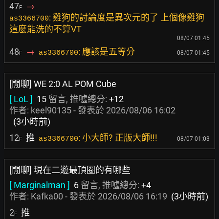
47
→
F
: 雞狗的討論度是異次元的了 上個像雞狗
as3366700
這麼能洗的不算VT
08/07 01:45
48
→
: 應該是五等分
as3366700
08/07 01:45
F
[閒聊] WE 2:0 AL POM Cube
[ LoL ]
15
留言, 推噓總分:
+12
作者:
keel90135
- 發表於
2026/08/06 16:02
(3小時前)
12
推
: 小大師? 正版大師!!!
as3366700
08/07 01:03
F
[閒聊] 現在二遊最頂圈的有哪些
[ Marginalman ]
6
留言, 推噓總分:
+4
作者:
Kafka00
- 發表於
2026/08/06 16:19
(3小時前)
2
推
F