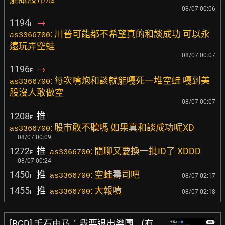
08/07 00:06
1194
→
F
: 川普可能都不希望真的和談成功 可以永
as3366700
遠玩弄空蛙
08/07 00:07
1196
→
F
: 每次嘴炮和談就能嘠死一堆空蛙 嘠到美
as3366700
股沒人敢做空
08/07 00:07
1208
推
F
: 股市敢不聽嗎 如果真和談成功呢XD
as3366700
08/07 00:09
1272
推
: 閒聊又要換一批ID了 XDDD
as3366700
F
08/07 00:24
1450
推
: 空蛙壽司吧
as3366700
08/07 02:17
F
1455
推
: 大報噴
as3366700
08/07 02:18
F
[BGD] 千石由乃：我要退出樂團 （有