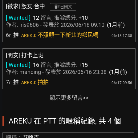
[徵求] 飯友·台中
已刪文
[ Wanted ]
12
留言, 推噓總分:
+10
作者:
iris9606
- 發表於
2026/06/18 09:10
(1月前)
6
推
: 不照顧一下新北的鄉民嗎
AREKU
06/18 17:38
F
[問安] 打卡上班
[ Wanted ]
16
留言, 推噓總分:
+15
作者:
manqing
- 發表於
2026/06/16 23:38
(1月前)
7
推
: 拍拍
AREKU
06/17 09:56
F
顯示更多留言>>
AREKU 在 PTT 的暱稱紀錄, 共 4 個
暱稱：
艾略克