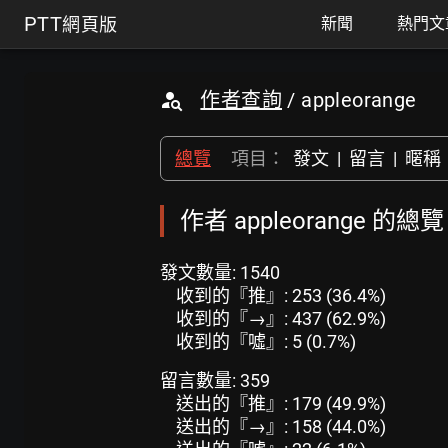
PTT
網頁版
新聞
熱門文
作者查詢
/ appleorange
總覽
項目：
發文
|
留言
|
暱稱
作者 appleorange 的總
發文數量: 1540
收到的『推』: 253 (36.4%)
收到的『→』: 437 (62.9%)
收到的『噓』: 5 (0.7%)
留言數量: 359
送出的『推』: 179 (49.9%)
送出的『→』: 158 (44.0%)