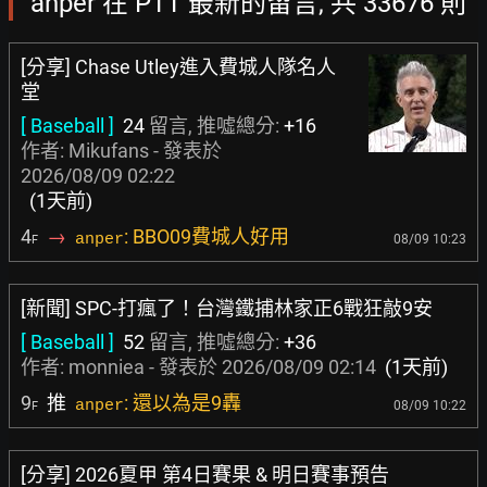
anper 在 PTT 最新的留言, 共 33676 則
[分享] Chase Utley進入費城人隊名人
堂
[ Baseball ]
24
留言, 推噓總分:
+16
作者:
Mikufans
- 發表於
2026/08/09 02:22
(1天前)
4
→
: BBO09費城人好用
anper
08/09 10:23
F
[新聞] SPC-打瘋了！台灣鐵捕林家正6戰狂敲9安
[ Baseball ]
52
留言, 推噓總分:
+36
作者:
monniea
- 發表於
2026/08/09 02:14
(1天前)
9
推
: 還以為是9轟
anper
08/09 10:22
F
[分享] 2026夏甲 第4日賽果 & 明日賽事預告