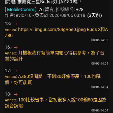
[問題] 推薦從三星Buds 改用AZ 80 嗎？
[ MobileComm ]
76
留言, 推噓總分:
+28
作者:
evic710
- 發表於
2026/08/06 03:18
(3天前)
13
→
F
: https://i.imgur.com/84gRoe0.jpeg Buds 2和A
Annex
Z80
08/06 14:02
16
→
F
: 耳機板我有寫簡單開箱心得供參考，為了音
Annex
質的話升
08/06 14:04
17
→
F
: AZ80沒問題，不過80好像停產，100也降
Annex
價，你可能買
08/06 14:04
18
→
F
: 100比較省事，當初很多人說100輸80是因為
Annex
調音調爆
08/06 14:04