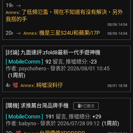
19
→
F
: 了低頻氾濫，現在不知道有沒有解決，另外
Annex
我搭的手
08/06 14:04
20
→
: 機是三星S24U和蘋果i17P
Annex
08/06 14:04
F
[討論] 九面速評:zfold8最新一代手遊神機
[ MobileComm ]
92
留言, 推噓總分:
-23
作者:
psychohero
- 發表於
2026/08/01 10:45
(1周前)
4
噓
: 純噓沒料仔
Annex
08/01 18:58
F
[購機] 求推薦台灣品牌手機
已刪文
[ MobileComm ]
191
留言, 推噓總分:
+29
作者:
babyno
- 發表於
2026/07/28 09:12
(1周前)