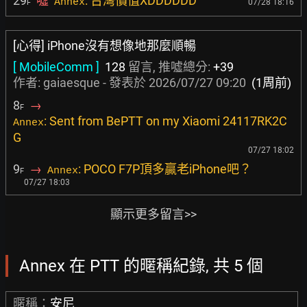
29
噓
: 台灣價值XDDDDDD
Annex
07/28 18:16
F
[心得] iPhone沒有想像地那麼順暢
[ MobileComm ]
128
留言, 推噓總分:
+39
作者:
gaiaesque
- 發表於
2026/07/27 09:20
(1周前)
8
→
F
: Sent from BePTT on my Xiaomi 24117RK2C
Annex
G
07/27 18:02
9
→
: POCO F7P頂多贏老iPhone吧？
Annex
F
07/27 18:03
顯示更多留言>>
Annex 在 PTT 的暱稱紀錄, 共 5 個
暱稱：
安尼