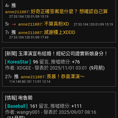
4
推
F
: 好奇正確答案是什麼？ 想確認自己算
anne211087
27.53.104.120 01/09 15:19
5
→
: 不算真粉XD
anne211087
27.53.104.120 01/09 15:19
F
7
推
: 感謝樓上XDDD
anne211087
F
27.53.104.120 01/09 17:43
[新聞] 玉澤演宣布結婚！經紀公司證實新娘身分！
[ KoreaStar ]
96
留言, 推噓總分:
+76
作者:
XDGEE
- 發表於
2025/11/01 03:01
(9月前)
27
推
: 羨慕！恭喜澤演～
anne211087
F
114.140.80.181 11/01 12:14
[情報] 啾魯閣
[ Baseball ]
161
留言, 推噓總分:
+111
作者:
wangry001
- 發表於
2025/09/07 08:16