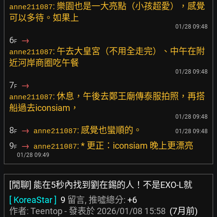
: 樂園也是一大亮點（小孩超愛），感覺
anne211087
可以多待。如果上
01/28 09:48
6
→
F
: 午去大皇宮（不用全走完）、中午在附
anne211087
近河岸商圈吃午餐
01/28 09:48
7
→
F
: 休息，午後去鄭王廟傳泰服拍照，再搭
anne211087
船過去iconsiam，
01/28 09:48
8
→
: 感覺也蠻順的。
anne211087
01/28 09:48
F
9
→
: * 更正：iconsiam 晚上更漂亮
anne211087
F
01/28 09:49
[閒聊] 能在5秒內找到劉在錫的人！不是EXO-L就
[ KoreaStar ]
9
留言, 推噓總分:
+6
作者:
Teentop
- 發表於
2026/01/08 15:58
(7月前)