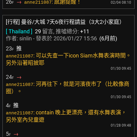
26
→
: 感謝提醒！
anne211087
02/04 08:10
F
[行程] 曼谷/大城 7天6夜行程請益（3大2小家庭）
[ Thailand ]
29
留言, 推噓總分:
+11
作者:
sinlin
- 發表於
2026/01/27 15:56
(6月前)
23
推
F
: 可以先查一下icon Siam水舞表演時間。
anne211087
另外沿著昭披耶
01/30 09:45
24
→
F
: 河再往下，就是河濱夜市了（比較像商
anne211087
圈）。
01/30 09:45
4
推
F
: contain 晚上更漂亮，還有水舞表演，
anne211087
另外室內兒童遊
01/28 09:48
5
→
F