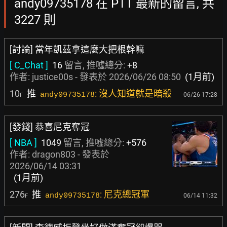
andy09735178 在 PTT 最新的留言, 共
3227 則
[討論] 當年凱茲拿這麼大把根幹嘛
[ C_Chat ]
16
留言, 推噓總分:
+8
作者:
justice00s
- 發表於
2026/06/26 08:50
(1月前)
10
推
: 沒人知道就是暗殺
andy09735178
06/26 17:28
F
[發錢] 恭喜尼克奪冠
[ NBA ]
1049
留言, 推噓總分:
+576
作者:
dragon803
- 發表於
2026/06/14 03:31
(1月前)
276
推
: 尼克總冠軍
andy09735178
06/14 11:32
F