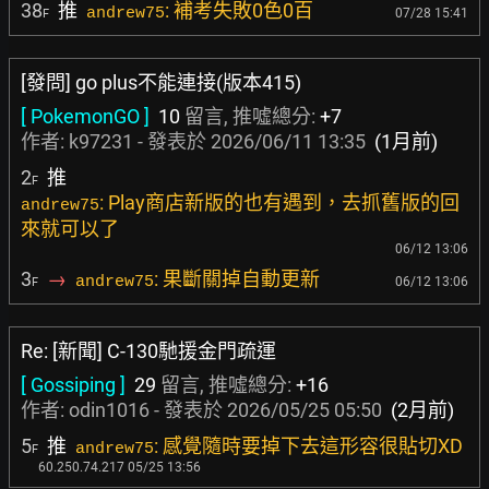
38
推
: 補考失敗0色0百
andrew75
07/28 15:41
F
[發問] go plus不能連接(版本415)
[ PokemonGO ]
10
留言, 推噓總分:
+7
作者:
k97231
- 發表於
2026/06/11 13:35
(1月前)
2
推
F
: Play商店新版的也有遇到，去抓舊版的回
andrew75
來就可以了
06/12 13:06
3
→
: 果斷關掉自動更新
andrew75
06/12 13:06
F
Re: [新聞] C-130馳援金門疏運
[ Gossiping ]
29
留言, 推噓總分:
+16
作者:
odin1016
- 發表於
2026/05/25 05:50
(2月前)
5
推
: 感覺隨時要掉下去這形容很貼切XD
andrew75
F
60.250.74.217 05/25 13:56