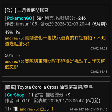
[公告] 二月置底閒聊區
[ PokemonGO ]
584
留言, 推噓總分:
+246
作者:
timsun105
- 發表於
2026/02/03 20:44
(6月前)
499
推
F
: 剛剛進化一隻快龍還真的有社群招，不知
andrew75
道幾點結束?
03/02 14:08
501
→
F
: 實際結束時間就不曉得是幾點了...昨天整
andrew75
個忘記
03/02 14:48
[購車] Toyota Corolla Cross 油電豪華選/尊爵
[ CarShop ]
11
留言, 推噓總分:
+9
作者:
chu110
- 發表於
2026/01/13 06:47
(6月前)
11
推
: 台北+1
andrew75
61.66.147.144 01/15 11:46
F