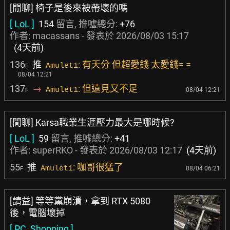
[閒聊] 椅子是後來被帶壞的嗎
[ LoL ]
154
留言, 推噓總分:
+76
作者:
macassans
- 發表於
2026/08/03 15:17
(4天前)
136
推
: 有天分 但超愛錢 太愛錢= =
Amulet1
F
08/04 12:21
137
→
: 但遠見又不足
Amulet1
08/04 12:21
F
[閒聊] Karsa職業生涯壓力最大是哪時候?
[ LoL ]
59
留言, 推噓總分:
+41
作者:
superRKO
- 發表於
2026/08/03 12:17
(4天前)
55
推
: 咖哥很猛了
Amulet1
08/04 06:21
F
[請益] 等等黨崩潰，拿到 RTX 5080
後，電腦壞掉
[ PC_Shopping ]