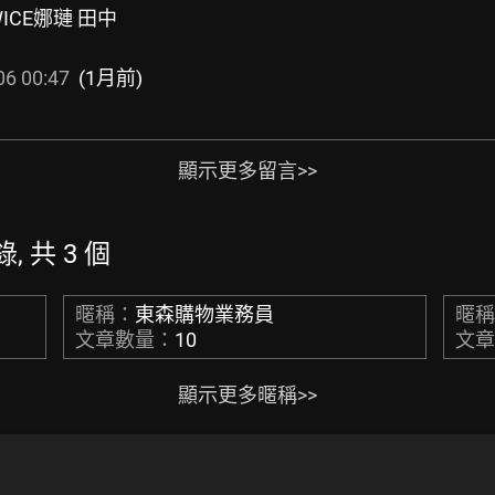
WICE娜璉 田中
06 00:47
(1月前)
顯示更多留言>>
, 共 3 個
暱稱：
東森購物業務員
暱
文章數量：
10
文
顯示更多暱稱>>