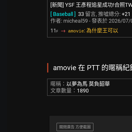
[新聞] YSF 王彥程追星成功!合照T
[ Baseball ]
33
留言, 推噓總分:
+21
作者:
micheal59
- 發表於
2026/07/
11
→
: 為什麼王可以
amovie
F
amovie 在 PTT 的暱稱紀錄
暱稱：
以夢為馬 莫負韶華
文章數量：
1890
關閉廣告 方便截圖