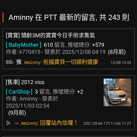
Aminny 在 PTT 最新的留言, 共 243 則
[寶寶] 矯齡3M的寶寶今日手術求集氣
[ BabyMother ]
610
留言, 推噓總分:
+579
作者:
k770415
- 發表於
2025/12/08 04:19
(8月前)
88
推
: 祝福寶貝一切順利健康
Aminny
12/08 15:35
F
[售車] 2012 vios
[ CarShop ]
3
留言, 推噓總分:
+2
作者: Aminny - 發表於
2025/11/03 02:54
(9月前)
3
→
: 回覆站內信囉！
Aminny
220.138.66.175 11/06 11:27
F