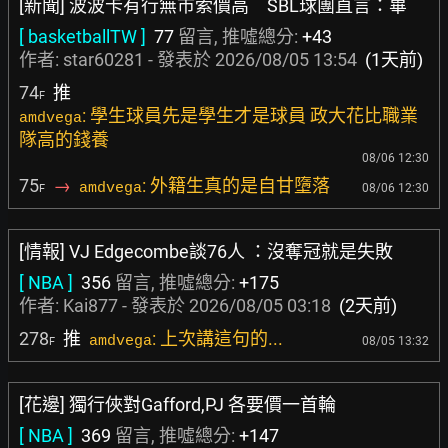
[新聞] 波波卡有行無市索價高 SBL球團直言：畢
[ basketballTW ]
77
留言, 推噓總分:
+43
作者:
star60281
- 發表於
2026/08/05 13:54
(1天前)
74
推
F
: 學生球員先是學生才是球員 政大花比職業
amdvega
隊高的錢養
08/06 12:30
75
→
: 外籍生真的是自甘墮落
amdvega
08/06 12:30
F
[情報] VJ Edgecombe談76人 ：沒奪冠就是失敗
[ NBA ]
356
留言, 推噓總分:
+175
作者:
Kai877
- 發表於
2026/08/05 03:18
(2天前)
278
推
: 上次講這句的...
amdvega
08/05 13:32
F
[花邊] 獨行俠對Gafford,PJ 各要價一首輪
[ NBA ]
369
留言, 推噓總分:
+147