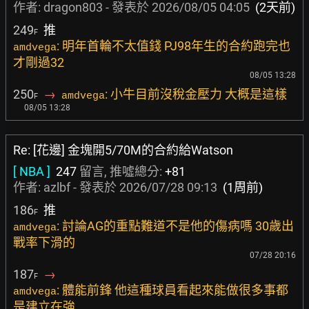
作者:
dragon803
- 發表於
2026/08/05 04:05
(2天前)
249
推
F
: 明年首輪不太值錢 PJ98年生的合約跑完也
amdvega
才剛過32
08/05 13:28
250
→
: 小牛目前沒稅金壓力 大概是這樣
amdvega
F
08/05 13:28
Re: [花邊] 金塊開5/70M的合約給Watson
[ NBA ]
247
留言, 推噓總分:
+81
作者:
azlbf
- 發表於
2026/07/28 09:13
(1周前)
186
推
F
: 討論AG的重點難道不是他的傷病嗎 30歲出
amdvega
戰率下滑的
07/28 20:16
187
→
F
: 體能前鋒 他這種球員看起來能做很多事都
amdvega
是建立在強