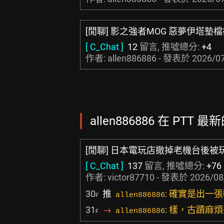
[閒聊] 影之強者MOG 惡夢伊塔墊
[ C_Chat ]
12
留言, 推噓總分:
+4
作者: allen886886 - 發表於
2026/07
allen886886 在 PTT 最
[閒聊] 日本電玩店撤掉老機台後被
[ C_Chat ]
137
留言, 推噓總分:
+76
作者:
victor87710
- 發表於
2026/08
30
推
: 確實是出
allen886886
F
31
→
: 樣，古蹟麻
allen886886
F