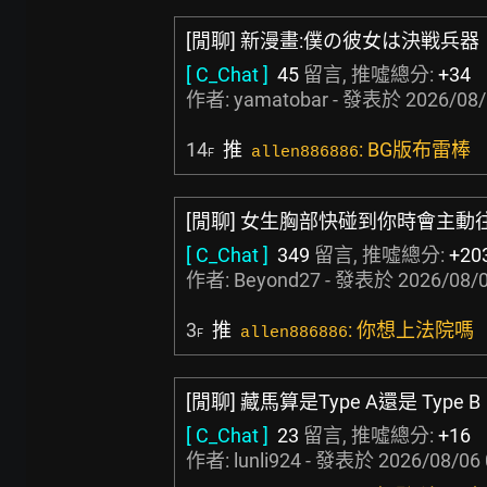
[閒聊] 新漫畫:僕の彼女は決戦兵器
[ C_Chat ]
45
留言, 推噓總分:
+34
作者:
yamatobar
- 發表於
2026/08/
14
推
: BG版布雷棒
allen886886
F
[閒聊] 女生胸部快碰到你時會主動
[ C_Chat ]
349
留言, 推噓總分:
+20
作者:
Beyond27
- 發表於
2026/08/0
3
推
: 你想上法院嗎
allen886886
F
[閒聊] 藏馬算是Type A還是 Type B
[ C_Chat ]
23
留言, 推噓總分:
+16
作者:
lunli924
- 發表於
2026/08/06 