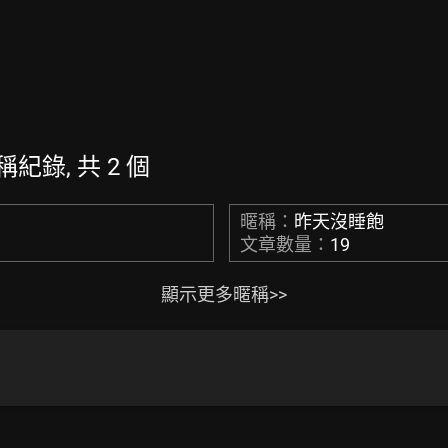
暱稱紀錄, 共 2 個
暱稱：
昨天沒睡飽
文章數量：
19
顯示更多暱稱>>