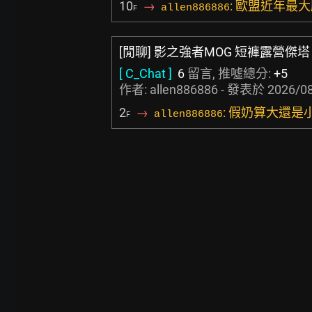
10
→
: 歐盟近年最大
allen886886
F
[閒聊] 影之強者MOG 短褲露營傑塔
[ C_Chat ]
6
留言, 推噓總分:
+5
作者: allen886886 - 發表於
2026/08
2
→
: 假奶算大還是
allen886886
F