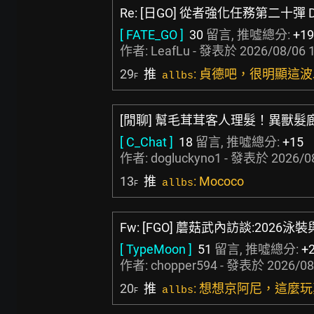
Re: [日GO] 從者強化任務第二十彈 
[ FATE_GO ]
30
留言, 推噓總分:
+19
作者:
LeafLu
- 發表於
2026/08/06 
29
推
: 貞德吧，很明顯這
allbs
F
[閒聊] 幫毛茸茸客人理髮！異獸
[ C_Chat ]
18
留言, 推噓總分:
+15
作者:
dogluckyno1
- 發表於
2026/0
13
推
: Mococo
allbs
F
Fw: [FGO] 蘑菇武內訪談:202
[ TypeMoon ]
51
留言, 推噓總分:
+
作者:
chopper594
- 發表於
2026/08
20
推
: 想想京阿尼，這麼
allbs
F