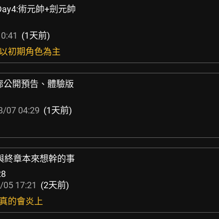
Day4:術元帥+劍元帥
10:41
(1天前)
波以初期角色為主
髮廊公開預告、體驗版
8/07 04:29
(1天前)
6泳裝與終章本來想幹的事
28
/05 17:21
(2天前)
玩真的會炎上