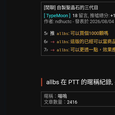
[閒聊] 自製聖晶石的三代目
[ TypeMoon ]
18
留言, 推噓總分:
+
作者:
ndhuctc
- 發表於
2026/08/04 
5
推
: 可以買個1000顆嗎
allbs
F
6
→
: 這版的已經可以當
allbs
F
7
→
: 可以更透一點，效果
allbs
F
allbs 在 PTT 的暱稱紀錄,
暱稱：
喵嗚
文章數量：
2416