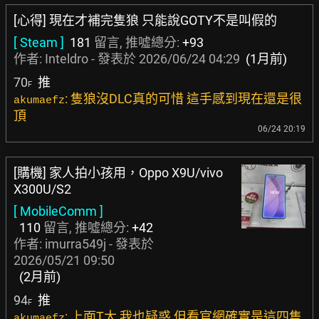
[心得] 現在才補完隻狼 只能說GOTY不是叫假的
[ Steam ]
181
留言, 推噓總分:
+93
作者:
Inteldro
- 發表於
2026/06/24 04:29
(1月前)
70
推
F
: 隻狼沒DLC真的可惜 這手感到現在還是很
akumaefz
頂
06/24 20:19
[購機] 家人拍小孩用，Oppo X9U/vivo
X300U/S2
[ MobileComm ]
110
留言, 推噓總分:
+42
作者:
imurra549j
- 發表於
2026/05/21 09:50
(2月前)
94
推
F
: 上面T大 我也疑惑 但看官網確實是這四隻
akumaefz