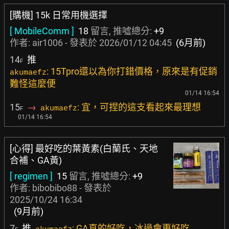
[購機] 15k 日常用機選擇
[ MobileComm ]
18
留言, 推噓總分:
+9
作者:
air1006
- 發表於
2026/01/12 04:45
(6月前)
14
推
F
: 15Tpro還以為你打錯價格，原來是有促銷
akumaefz
難怪這麼便
01/14 16:54
15
→
: 宜，可捏的這支看起來最理想
akumaefz
F
01/14 16:54
[心得] 最好吃的葉黃素(白蘭氏、天地
合補、GA黃)
[ regimen ]
15
留言, 推噓總分:
+9
作者:
bibobibo88
- 發表於
2025/10/24 16:34
(9月前)
7
推
: GA真的好吃，冰過會更好吃