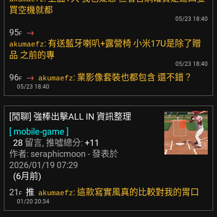
買空機就都
05/23 18:40
95
→
F
: 有送藍牙喇叭+露營椅 小米17U是除了贈
akumaefz
品 之前的專
05/23 18:40
96
→
: 業影像套裝也都包含 還不錯？
akumaefz
F
05/23 18:40
[閒聊] 強棒出擊ALL IN 資訊整理
[ mobile-game ]
28
留言, 推噓總分:
+11
作者:
seraphicmoon
- 發表於
2026/01/19 07:29
(6月前)
21
推
: 這款寫實風真的比較對我的胃口
akumaefz
F
01/20 20:34