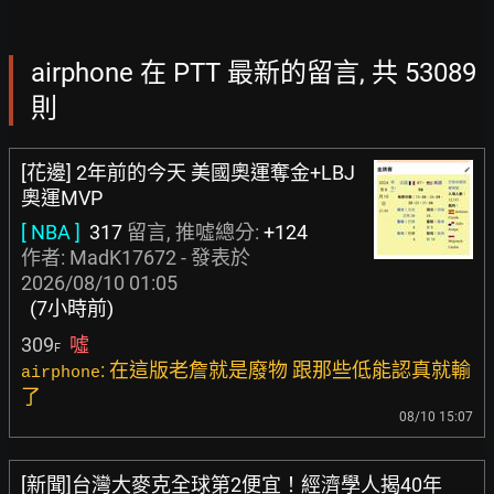
airphone 在 PTT 最新的留言, 共 53089
則
[花邊] 2年前的今天 美國奧運奪金+LBJ
奧運MVP
[ NBA ]
317
留言, 推噓總分:
+124
作者:
MadK17672
- 發表於
2026/08/10 01:05
(7小時前)
309
噓
F
: 在這版老詹就是廢物 跟那些低能認真就輸
airphone
了
08/10 15:07
[新聞]台灣大麥克全球第2便宜！經濟學人揭40年