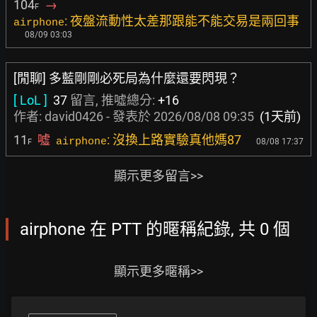
104
→
F
: 夜盤流動性太差那跟能不能交易是兩回事
airphone
08/09 03:03
[閒聊] 多藍剛剛必死局為什麼還要閃現？
[ LoL ]
37
留言, 推噓總分:
+16
作者:
david0426
- 發表於
2026/08/08 09:35
(1天前)
11
噓
: 沒換上路實驗真他媽87
airphone
08/08 17:37
F
顯示更多留言>>
airphone 在 PTT 的暱稱紀錄, 共 0 個
顯示更多暱稱>>