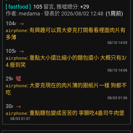
[ fastfood ]
105
留言, 推噓總分:
+29
作者:
medama
- 發表於
2026/08/02 12:48
(1周前)
104
→
F
: 有興趣可以買大麥克打開看看裡面肉片有
airphone
多薄
08/10 14:05
105
→
F
: 重點大小還比縮小的麵包還小 大概只有3/
airphone
4 廢到笑
08/10 14:06
29
噓
F
: 大麥克現在的肉片薄的跟紙片一樣 狗都不
airphone
吃
08/03 01:06
30
→
F
: 重點麵包變成苦苦的 寧願吃4盎司牛肉堡
airphone
08/03 01:07