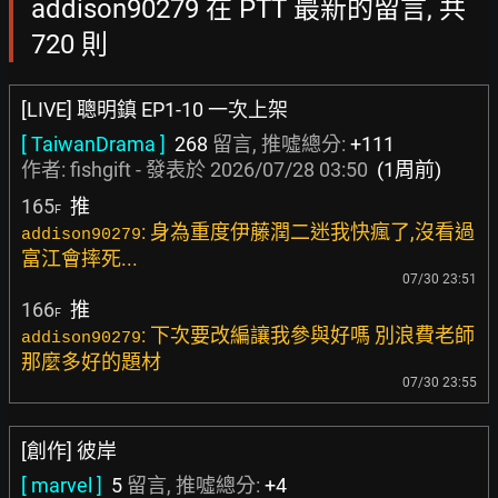
addison90279 在 PTT 最新的留言, 共
720 則
[LIVE] 聰明鎮 EP1-10 一次上架
[ TaiwanDrama ]
268
留言, 推噓總分:
+111
作者:
fishgift
- 發表於
2026/07/28 03:50
(1周前)
165
推
F
: 身為重度伊藤潤二迷我快瘋了,沒看過
addison90279
富江會摔死...
07/30 23:51
166
推
F
: 下次要改編讓我參與好嗎 別浪費老師
addison90279
那麼多好的題材
07/30 23:55
[創作] 彼岸
[ marvel ]
5
留言, 推噓總分:
+4