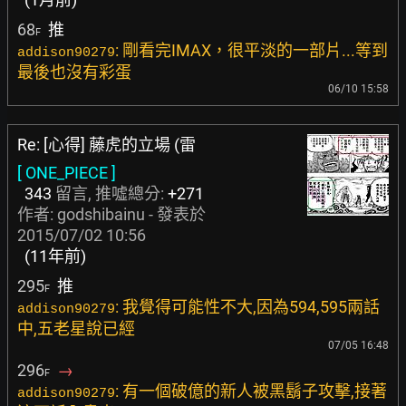
68
推
F
: 剛看完IMAX，很平淡的一部片...等到
addison90279
最後也沒有彩蛋
06/10 15:58
Re: [心得] 藤虎的立場 (雷
[ ONE_PIECE ]
343
留言, 推噓總分:
+271
作者:
godshibainu
- 發表於
2015/07/02 10:56
(11年前)
295
推
F
: 我覺得可能性不大,因為594,595兩話
addison90279
中,五老星說已經
07/05 16:48
296
→
F
: 有一個破億的新人被黑鬍子攻擊,接著
addison90279