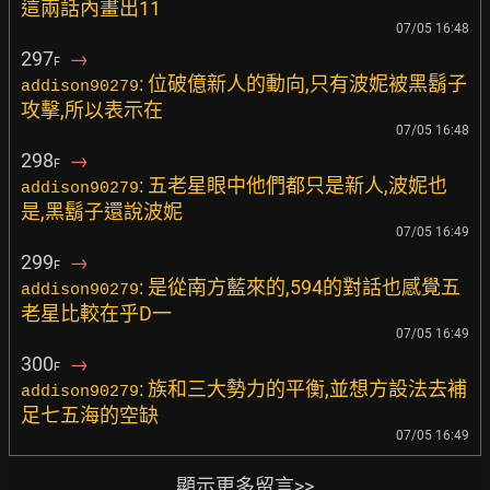
這兩話內畫出11
07/05 16:48
297
→
F
: 位破億新人的動向,只有波妮被黑鬍子
addison90279
攻擊,所以表示在
07/05 16:48
298
→
F
: 五老星眼中他們都只是新人,波妮也
addison90279
是,黑鬍子還說波妮
07/05 16:49
299
→
F
: 是從南方藍來的,594的對話也感覺五
addison90279
老星比較在乎D一
07/05 16:49
300
→
F
: 族和三大勢力的平衡,並想方設法去補
addison90279
足七五海的空缺
07/05 16:49
顯示更多留言>>