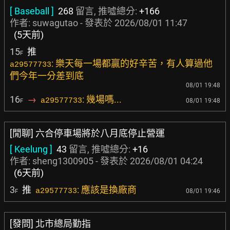
[ Baseball ]
268
留言, 推噓總分:
+166
作者:
suwagutao
- 發表於
2026/08/01 11:47
(5天前)
15
推
F
: 樂天每一場都贏的好辛苦，有人算過他
a29577733
們今年一分差到底
08/01 19:48
16
→
: 幾場嗎...
a29577733
08/01 19:48
F
[閒聊] 六合停車場將於八月底停止營運
[ Keelung ]
43
留言, 推噓總分:
+16
作者:
sheng1300905
- 發表於
2026/08/01 04:24
(6天前)
3
推
: 應該是換廠商
a29577733
08/01 19:46
F
[發問] 北市總局勤指