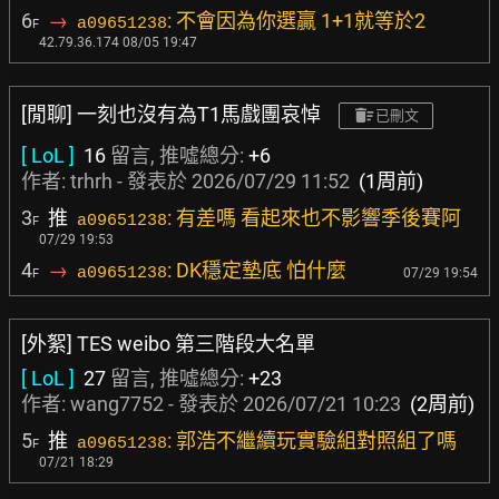
6
→
: 不會因為你選贏 1+1就等於2
a09651238
F
42.79.36.174 08/05 19:47
[閒聊] 一刻也沒有為T1馬戲團哀悼
已刪文
[ LoL ]
16
留言, 推噓總分:
+6
作者:
trhrh
- 發表於
2026/07/29 11:52
(1周前)
3
推
: 有差嗎 看起來也不影響季後賽阿
a09651238
F
07/29 19:53
4
→
: DK穩定墊底 怕什麼
a09651238
07/29 19:54
F
[外絮] TES weibo 第三階段大名單
[ LoL ]
27
留言, 推噓總分:
+23
作者:
wang7752
- 發表於
2026/07/21 10:23
(2周前)
5
推
: 郭浩不繼續玩實驗組對照組了嗎
a09651238
F
07/21 18:29