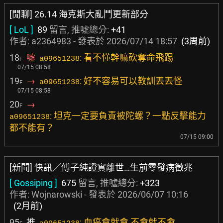
[閒聊] 26.14 海克斯大亂鬥更新部分
[ LoL ]
89
留言, 推噓總分:
+41
作者:
a2364983
- 發表於
2026/07/14 18:57
(3周前)
18
噓
: 看不懂幹嘛砍奪命飛踢
a09651238
F
07/15 08:58
19
→
: 好不容易可以教訓丟丟怪
a09651238
F
07/15 08:58
20
→
F
: 坦克一定要負責被陀螺？一點反擊能力
a09651238
都不能有？
07/15 09:00
[新聞] 快訊／傅子純證實離世…生前零發病徵兆
[ Gossiping ]
675
留言, 推噓總分:
+323
作者:
Wojnarowski
- 發表於
2026/06/07 10:16
(2月前)
95
推
: 血癌會就會 不會就不會