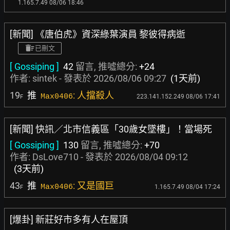
1.165.7.49 08/06 18:46
[新聞] 《唐伯虎》資深綠葉演員 黎彼得病逝
已刪文
[ Gossiping ]
42
留言, 推噓總分:
+24
作者:
sintek
- 發表於
2026/08/06 09:27
(1天前)
19
推
: 人擋殺人
Max0406
223.141.152.249 08/06 17:41
F
[新聞] 快訊／北市信義區「30歲女墜樓」！當場死
[ Gossiping ]
130
留言, 推噓總分:
+70
作者:
DsLove710
- 發表於
2026/08/04 09:12
(3天前)
43
推
: 又是國巨
Max0406
1.165.7.49 08/04 17:24
F
[爆卦] 新莊好市多有人在屋頂