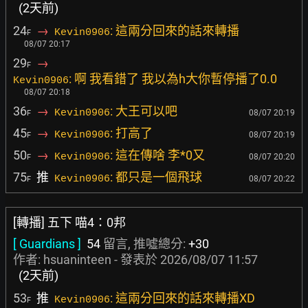
(2天前)
24
→
: 這兩分回來的話來轉播
Kevin0906
F
08/07 20:17
29
→
F
: 啊 我看錯了 我以為h大你暫停播了0.0
Kevin0906
08/07 20:18
36
→
: 大王可以吧
Kevin0906
08/07 20:19
F
45
→
: 打高了
Kevin0906
08/07 20:19
F
50
→
: 這在傳啥 李*0又
Kevin0906
08/07 20:20
F
75
推
: 都只是一個飛球
Kevin0906
08/07 20:22
F
[轉播] 五下 喵4：0邦
[ Guardians ]
54
留言, 推噓總分:
+30
作者:
hsuaninteen
- 發表於
2026/08/07 11:57
(2天前)
53
推
: 這兩分回來的話來轉播XD
Kevin0906
F