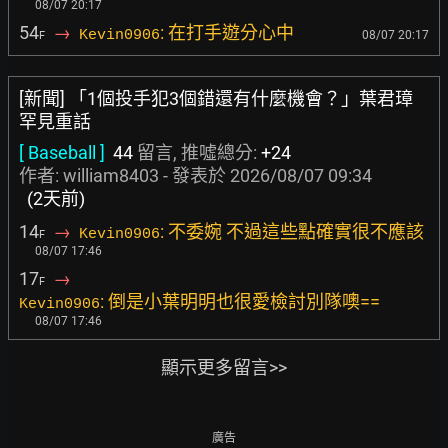
08/07 20:17
54
→
: 在打手遊分心中
Kevin0906
08/07 20:17
F
[新聞] 「1個投手犯3個錯還有什麼機會？」葉君璋
罕見重話
[ Baseball ]
44
留言, 推噓總分:
+24
作者:
william8403
- 發表於
2026/08/07 09:34
(2天前)
14
→
: 不委婉 不過這些點確實很不應該
Kevin0906
F
08/07 17:46
17
→
F
: 倒是小葉明明也很愛檢討別隊噢==
Kevin0906
08/07 17:46
顯示更多留言>>
廣告