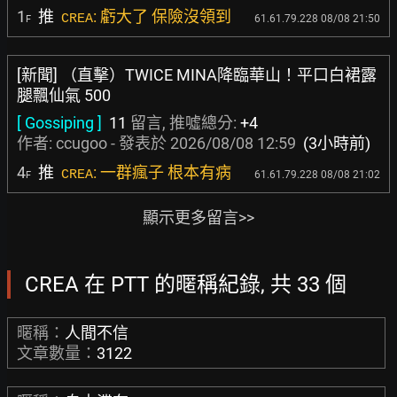
1
推
: 虧大了 保險沒領到
CREA
61.61.79.228 08/08 21:50
F
[新聞] （直擊）TWICE MINA降臨華山！平口白裙露
腿飄仙氣 500
[ Gossiping ]
11
留言, 推噓總分:
+4
作者:
ccugoo
- 發表於
2026/08/08 12:59
(3小時前)
4
推
: 一群瘋子 根本有病
CREA
61.61.79.228 08/08 21:02
F
顯示更多留言>>
CREA 在 PTT 的暱稱紀錄, 共 33 個
暱稱：
人間不信
文章數量：
3122