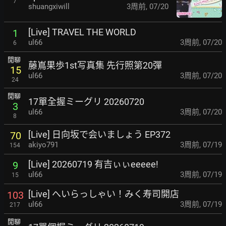
7
shuangxiwill
3周前
,
07/20
[Live] TRAVEL THE WORLD
1
ul66
3周前
,
07/20
6
閒聊
藤嶌果歩1st写真集 先行照第20彈
15
ul66
3周前
,
07/20
24
閒聊
17單全握ミーグリ 20260720
3
ul66
3周前
,
07/20
8
[Live] 日向坂で会いましょう EP372
70
akiyo791
3周前
,
07/19
154
[Live] 20260719 有吉ぃぃeeeee!
9
ul66
3周前
,
07/19
15
[Live] へいらっしゃい！みく寿司開店
103
ul66
3周前
,
07/19
217
閒聊