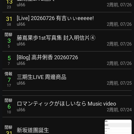
13
ul66
2周前
,
07/26
23
[Live] 20260726 有吉ぃぃeeeee!
31
ul66
2周前
,
07/26
58
閒聊
藤嶌果歩1st写真集 封入明信片④
3
ul66
2周前
,
07/26
5
[Blog] 高井俐香 20260726
5
ul66
2周前
,
07/26
7
情報
三期生LIVE 周邊商品
7
ul66
2周前
,
07/25
17
閒聊
ロマンティックがほしいなら Music video
6
ul66
2周前
,
07/24
10
閒聊
新坂道團誕生
31