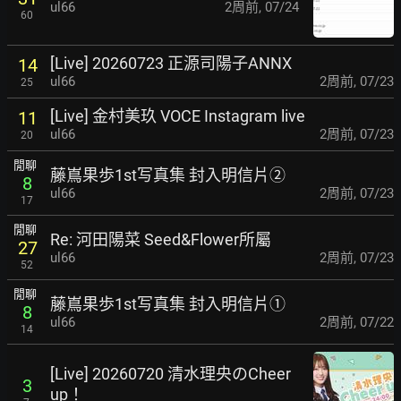
ul66
2周前
,
07/24
60
[Live] 20260723 正源司陽子ANNX
14
ul66
2周前
,
07/23
25
[Live] 金村美玖 VOCE Instagram live
11
ul66
2周前
,
07/23
20
閒聊
藤嶌果歩1st写真集 封入明信片②
8
ul66
2周前
,
07/23
17
閒聊
Re: 河田陽菜 Seed&Flower所屬
27
ul66
2周前
,
07/23
52
閒聊
藤嶌果歩1st写真集 封入明信片①
8
ul66
2周前
,
07/22
14
[Live] 20260720 清水理央のCheer
3
up！