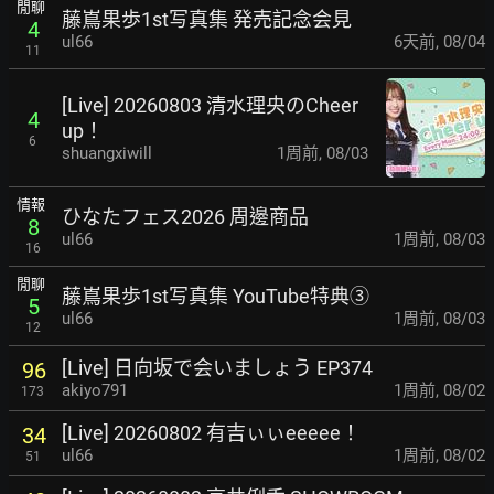
閒聊
藤嶌果歩1st写真集 発売記念会見
4
ul66
6天前
,
08/04
11
[Live] 20260803 清水理央のCheer
4
up！
6
shuangxiwill
1周前
,
08/03
情報
ひなたフェス2026 周邊商品
8
ul66
1周前
,
08/03
16
閒聊
藤嶌果歩1st写真集 YouTube特典③
5
ul66
1周前
,
08/03
12
[Live] 日向坂で会いましょう EP374
96
akiyo791
1周前
,
08/02
173
[Live] 20260802 有吉ぃぃeeeee！
34
ul66
1周前
,
08/02
51