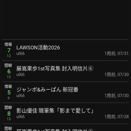
情報
LAWSON活動2026
7
ul66
1周前
,
07/31
12
閒聊
藤嶌果歩1st写真集 封入明信片⑥
6
ul66
1周前
,
07/30
12
情報
ジャンボ&みーぱん 新冠番
5
ul66
1周前
,
07/30
6
閒聊
影山優佳 隨筆集「影まで愛して」
8
ul66
1周前
,
07/28
13
閒聊