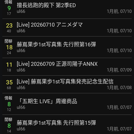
情報
擅長逃跑的殿下 第2季ED
9
ul66
1月前
,
07/10
17
[Live] 20260710 アニメダマ
23
ul66
1月前
,
07/10
40
閒聊
藤嶌果歩1st写真集 先行照第16彈
18
ul66
1月前
,
07/10
24
[Live] 20260709 正源司陽子ANNX
11
ul66
1月前
,
07/09
18
[Live] 藤嶌果歩1st写真集発売記念生配信
35
ul66
1月前
,
07/08
68
情報
「五期生 LIVE」周邊商品
8
ul66
1月前
,
07/07
12
閒聊
藤嶌果歩1st写真集 先行照第15彈
8
ul66
1月前
,
07/07
14