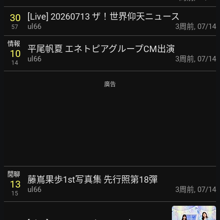
[Live] 20260713 ザ！世界仰天ニュース
30
ul66
3周前
,
07/14
57
情報
平尾帆夏 エネトピアグループCM出演
10
ul66
3周前
,
07/14
14
廣告
閒聊
藤嶌果歩1st写真集 先行照第18彈
13
ul66
3周前
,
07/14
15