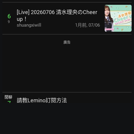
[Live] 20260706 清水理央のCheer
6
up！
9
shuangxiwill
1月前
,
07/06
廣告
閒聊
請教Lemino訂閱方法
7
s3245688
1月前
,
07/06
18
[Live] 20260706 有吉ゼミ
18
ul66
1月前
,
07/06
24