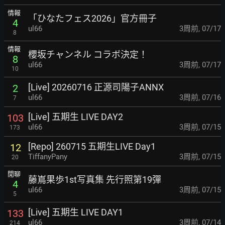
情報
「ひなたフェス2026」官方冊子
4
ul66
3周前
,
07/17
8
情報
櫻坂チャンネル コラボ決定！
8
ul66
3周前
,
07/17
10
[Live] 20260716 正源司陽子ANNX
2
ul66
3周前
,
07/16
7
[Live] 五期生 LIVE DAY2
103
ul66
3周前
,
07/15
173
[Repo] 260715 五期生LIVE Day1
12
TiffanyPany
3周前
,
07/15
20
閒聊
藤嶌果歩1st写真集 先行照第19彈
4
ul66
3周前
,
07/15
5
[Live] 五期生 LIVE DAY1
133
ul66
3周前
,
07/14
214