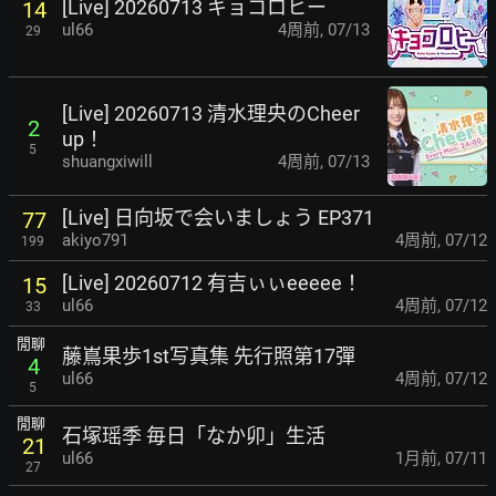
[Live] 20260713 キョコロヒー
14
ul66
4周前
,
07/13
29
[Live] 20260713 清水理央のCheer
2
up！
5
shuangxiwill
4周前
,
07/13
[Live] 日向坂で会いましょう EP371
77
akiyo791
4周前
,
07/12
199
[Live] 20260712 有吉ぃぃeeeee！
15
ul66
4周前
,
07/12
33
閒聊
藤嶌果歩1st写真集 先行照第17彈
4
ul66
4周前
,
07/12
5
閒聊
石塚瑶季 毎日「なか卯」生活
21
ul66
1月前
,
07/11
27