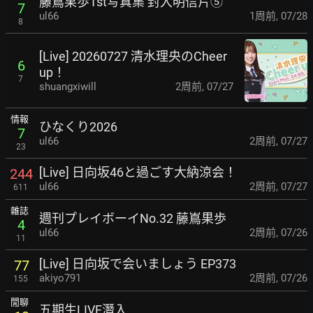
藤嶌果歩1st写真集 封入明信片⑤
7
ul66
1周前
,
07/28
8
[Live] 20260727 清水理央のCheer
6
up！
7
shuangxiwill
2周前
,
07/27
情報
ひなくり2026
7
ul66
2周前
,
07/27
23
[Live] 日向坂46と過ごす大納涼会！
244
ul66
2周前
,
07/27
611
雜誌
週刊プレイボーイNo.32 藤嶌果歩
4
ul66
2周前
,
07/26
11
[Live] 日向坂で会いましょう EP373
77
akiyo791
2周前
,
07/26
155
閒聊
五期生LIVE潛入