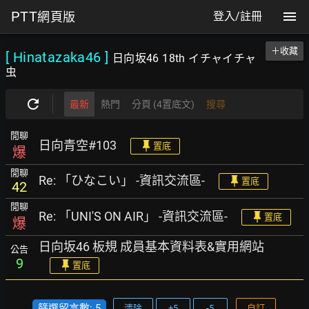
PTT
網頁版
登入/註冊
＋收藏
[ Hinatazaka46
]
日向坂46 18th イチャイチャ
虫
最新
熱門
分頁 (4置底文)
搜尋
閒聊
日向青空#103
置底
爆
閒聊
Re: 「ひなこい」 -資訊交流區-
置底
42
閒聊
Re: 「UNI'S ON AIR」 -資訊交流區-
置底
爆
日向坂46 板規 成員基本資料表&實用網站
公告
9
置底
篩選留言數: 5
清除
+5
-5
自訂