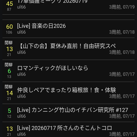
17單個握ミーグリ 20260719
45
ul66
3周前
,
07/19
87
[Live] 音楽の日2026
60
ul66
3周前
,
07/18
106
閒聊
【山下の会】夏休み直前！自由研究スペ
13
ul66
3周前
,
07/18
21
閒聊
ロマンティックがほしいなら
6
ul66
3周前
,
07/17
13
閒聊
仲良しペアでまったり箱根旅！食・体験
14
ul66
3周前
,
07/17
21
[Live] カンニング竹山のイチバン研究所 #127
5
ul66
3周前
,
07/17
12
[Live] 20260717 所さんのそこんトコロ
13
ul66
3周前
,
07/17
21