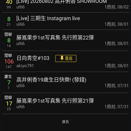
[Live] 20260802 高井俐香 SHOWROOM
40
ul66
1周前
,
08/02
99
[Live] 三期生 Instagram live
8
ul66
1周前
,
08/01
21
閒聊
藤嶌果歩1st写真集 先行照第22彈
8
ul66
1周前
,
08/01
14
閒聊
日向青空#103
置底
106
akiyo791
1周前
,
08/01
147
慶生
高井俐香19歲生日快樂! (發錢)
7
ul66
1周前
,
07/31
7
閒聊
藤嶌果歩1st写真集 先行照第21彈
17
ul66
1周前
,
07/31
25
廣告