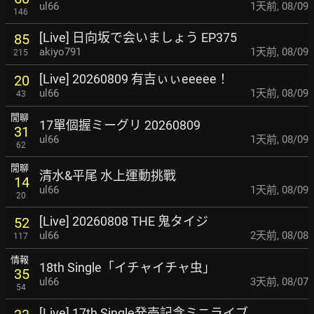
ul66
1天前
,
08/09
146
[Live] 日向坂で会いましょう EP375
85
akiyo791
1天前
,
08/09
215
[Live] 20260809 有吉ぃぃeeeee！
20
ul66
1天前
,
08/09
43
閒聊
17單個握ミーグリ 20260809
31
ul66
1天前
,
08/09
62
閒聊
清水&平尾 水上運動挑戰
14
ul66
1天前
,
08/09
20
[Live] 20260808 THE 鬼タイジ
52
ul66
2天前
,
08/08
117
情報
18th Single「イチャイチャ虫」
35
ul66
3天前
,
08/07
54
[Live] 17th Single発売記念ミニライブ