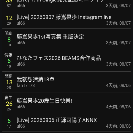
33
ul66
3天前
,
08/07
57
[Live] 20260807 藤嶌果歩 Instagram live
12
ul66
3天前
,
08/07
29
閒聊
藤嶌果歩1st写真集 重版決定
8
ul66
3天前
,
08/07
10
情報
ひなたフェス2026 BEAMS合作商品
6
ul66
3天前
,
08/07
10
閒聊
我就想猜猜18單...
13
fan17173
4天前
,
08/06
25
慶生
藤嶌果歩20歲生日快樂!
26
ul66
4天前
,
08/06
26
[Live] 20260806 正源司陽子ANNX
6
ul66
4天前
,
08/06
17