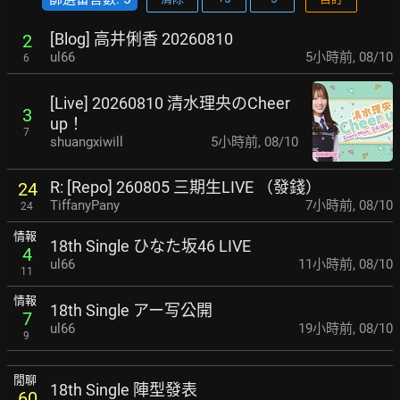
[Blog] 高井俐香 20260810
2
ul66
5小時前
,
08/10
6
[Live] 20260810 清水理央のCheer
3
up！
7
shuangxiwill
5小時前
,
08/10
R: [Repo] 260805 三期生LIVE （發錢）
24
TiffanyPany
7小時前
,
08/10
24
情報
18th Single ひなた坂46 LIVE
4
ul66
11小時前
,
08/10
11
情報
18th Single アー写公開
7
ul66
19小時前
,
08/10
9
閒聊
18th Single 陣型發表
60