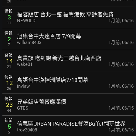
28
情報
福容飯店 台北一館 福粵港飲 高齡者免費
3
NEWOLD
1月前
,
06/16
11
情報
旭集台中大遠百店 7/9開幕
2
william8403
1月前
,
06/16
7
食記
鳥貴族 吃到飽 新光三越台北南西店
14
wake01
1月前
,
06/16
21
情報
島語台中漢神洲際店7/18開幕
12
invlaw
1月前
,
06/16
26
情報
兄弟飯店薔薇廳漲價
23
GTES
1月前
,
06/15
44
新聞
信義區URBAN PARADISE餐酒Buffet翻玩世界
5
troy30408
1月前
,
06/15
5