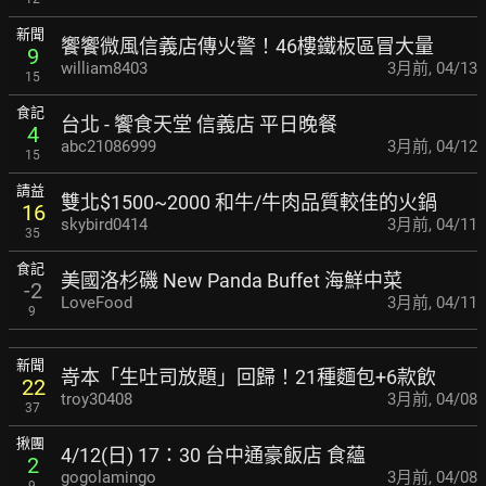
新聞
饗饗微風信義店傳火警！46樓鐵板區冒大量
9
william8403
3月前
,
04/13
15
食記
台北 - 饗食天堂 信義店 平日晚餐
4
abc21086999
3月前
,
04/12
15
請益
雙北$1500~2000 和牛/牛肉品質較佳的火鍋
16
skybird0414
3月前
,
04/11
35
食記
美國洛杉磯 New Panda Buffet 海鮮中菜
-2
LoveFood
3月前
,
04/11
9
新聞
嵜本「生吐司放題」回歸！21種麵包+6款飲
22
troy30408
3月前
,
04/08
37
揪團
4/12(日) 17：30 台中通豪飯店 食蘊
2
gogolamingo
3月前
,
04/08