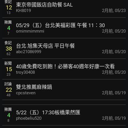
食記
東京帝國飯店自助餐 SAL
12
KH8019
2月前
,
05/23
13
揪團
05/29（五）台北美福彩匯 午餐 11：30
4
omimmimmmi
2月前
,
05/20
7
食記
台北 旭集天母店 平日午餐
38
abc21086999
2月前
,
05/20
62
新聞
40歲免費吃到飽！必勝客40週年好康一次看
15
troy30408
2月前
,
05/20
23
討論
雙北推薦麻辣鍋
22
cpcsteven
2月前
,
05/19
48
揪團
5/22（五）17:30板橋果然匯
4
phoebeliu520
2月前
,
05/19
8