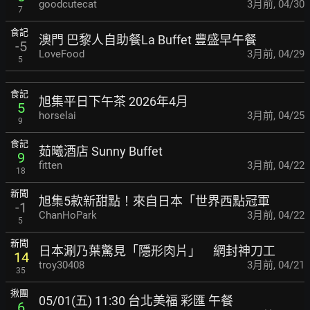
goodcutecat
3月前
,
04/30
7
食記
澳門 巴黎人自助餐La Buffet 豐盛早午餐
-5
LoveFood
3月前
,
04/29
5
食記
旭集平日下午茶 2026年4月
5
horselai
3月前
,
04/25
9
食記
茹曦酒店 Sunny Buffet
9
fitten
3月前
,
04/22
18
新聞
旭集5款新甜點！來自日本「世界西點冠軍
-1
ChanHoPark
3月前
,
04/22
5
新聞
日本涮乃葉驚見「隱形肉片」 網封神刀工
14
troy30408
3月前
,
04/21
35
揪團
05/01(五) 11:30 台北美福 彩匯 午餐
6