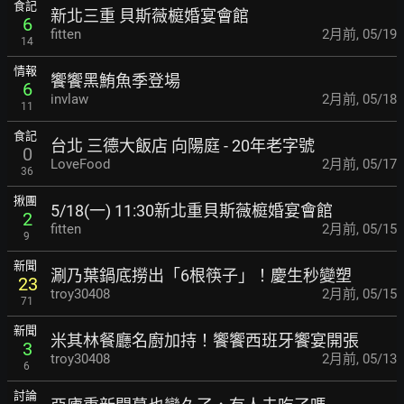
食記
新北三重 貝斯薇榳婚宴會館
6
fitten
2月前
,
05/19
14
情報
饗饗黑鮪魚季登場
6
invlaw
2月前
,
05/18
11
食記
台北 三德大飯店 向陽庭 - 20年老字號
0
LoveFood
2月前
,
05/17
36
揪團
5/18(一) 11:30新北重貝斯薇榳婚宴會館
2
fitten
2月前
,
05/15
9
新聞
涮乃葉鍋底撈出「6根筷子」！慶生秒變塑
23
troy30408
2月前
,
05/15
71
新聞
米其林餐廳名廚加持！饗饗西班牙饗宴開張
3
troy30408
2月前
,
05/13
6
討論