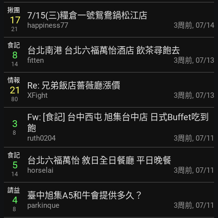
揪團
7/15(三)糧倉一號鴛鴦鍋松江店
17
happiness77
3周前
,
07/14
21
食記
台北南港 台北六福萬怡酒店 飲茶尋飽去
8
fitten
3周前
,
07/13
14
情報
Re: 兄弟飯店薔薇廳漲價
21
XFight
3周前
,
07/13
80
Fw: [食記] 台中西屯 旭集台中店 日式Buffet吃到
3
飽
8
ruth0204
3周前
,
07/11
食記
台北六福萬怡 敘日全日餐廳 平日晚餐
5
horselai
3周前
,
07/11
14
請益
臺中旭集A5和牛會提供多久？
4
parkinque
3周前
,
07/11
8