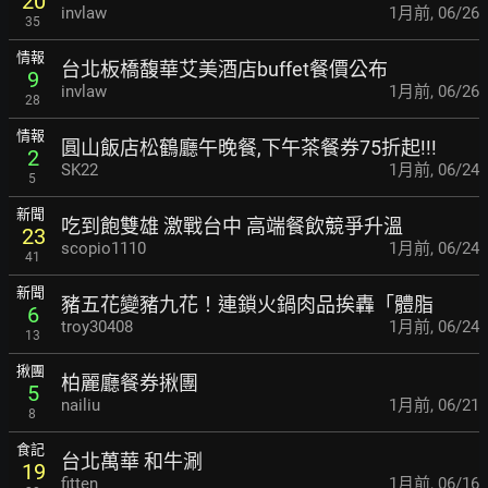
20
invlaw
1月前
,
06/26
35
情報
台北板橋馥華艾美酒店buffet餐價公布
9
invlaw
1月前
,
06/26
28
情報
圓山飯店松鶴廳午晚餐,下午茶餐券75折起!!!
2
SK22
1月前
,
06/24
5
新聞
吃到飽雙雄 激戰台中 高端餐飲競爭升溫
23
scopio1110
1月前
,
06/24
41
新聞
豬五花變豬九花！連鎖火鍋肉品挨轟「體脂
6
troy30408
1月前
,
06/24
13
揪團
柏麗廳餐券揪團
5
nailiu
1月前
,
06/21
8
食記
台北萬華 和牛涮
19
fitten
1月前
,
06/16