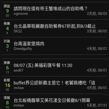
請益
請問現在還有帝王蟹堆成山的自助嗎？
9
oginome
2天前
,
08/03
20
揪團
台北晶華栢麗廳自助餐券67折起,到8/3截止
4
SK22
3天前
,
08/02
8
討論
台南溫家堡燒肉
3
Greedguilty
4天前
,
08/01
7
揪團
08/07 (五) 美福彩匯午餐 11:30
6
asd67
4天前
,
08/01
13
新聞
buffet界公認新霸主是它！老饕跳槽吃「這
16
invlaw
4天前
,
08/01
38
情報
台北板橋馥華艾美花漾全日餐廳8/1開幕
8
invlaw
5天前
,
07/31
20