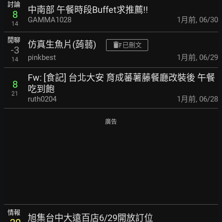
討論
中南部 午餐時段Buffet求推薦!!
8
GAMMA1028
1月前
,
06/30
14
閒聊
仿真生魚片(蒟蒻)
已刪文
-3
pinkbest
1月前
,
06/29
14
Fw: [食記] 台北大安 育成蕃薯藤餐廳改裝後 午餐
8
吃到飽
21
ruth0204
1月前
,
06/28
廣告
情報
旭集台中大遠百店6/29開放訂位