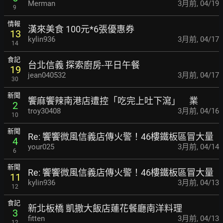
Merman
3月前
,
04/19
9
情報
漢來美食 100元*6張優惠券
13
kylin936
3月前
,
04/17
14
食記
台北信義 探索廚房-平日午餐
19
jean040532
3月前
,
04/17
30
新聞
饗麻饗辣南港店遭控「吃完上吐下瀉」 業
2
troy30408
3月前
,
04/16
10
新聞
Re: 饗饗微風信義店傳火警！46樓鐵板區冒大量
4
your025
3月前
,
04/14
6
新聞
Re: 饗饗微風信義店傳火警！46樓鐵板區冒大量
11
kylin936
3月前
,
04/13
12
食記
新北板橋 凱撒大飯店蓮花餐廳南洋料理
3
fitten
3月前
,
04/13
12