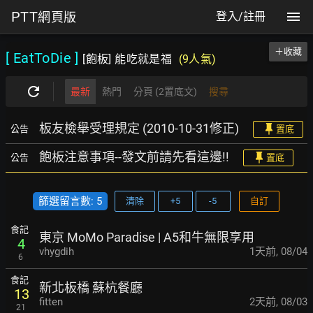
PTT
網頁版
登入/註冊
＋收藏
[ EatToDie
]
[飽板] 能吃就是福
(9人氣)
最新
熱門
分頁 (2置底文)
搜尋
板友檢舉受理規定 (2010-10-31修正)
公告
置底
飽板注意事項--發文前請先看這邊!!
公告
置底
篩選留言數: 5
清除
+5
-5
自訂
食記
東京 MoMo Paradise | A5和牛無限享用
4
vhygdih
1天前
,
08/04
6
食記
新北板橋 蘇杭餐廳
13
fitten
2天前
,
08/03
21