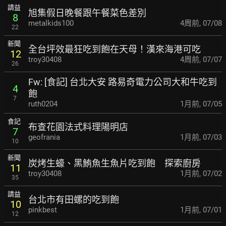
請益
旭集假日晚餐跟午餐菜色差別
8
metalkids100
4周前
,
07/08
22
新聞
全台坪效最狂吃到飽在天母！漢來海港可吃
12
troy30408
4周前
,
07/07
26
Fw: [食記] 台北大安 路易奇電力公司大和牛吃到
4
飽
7
ruth0204
1月前
,
07/05
食記
布查花園法式料理陽明店
7
geofrania
1月前
,
07/03
10
新聞
炭烤生蠔、黑鮪魚生魚片吃到飽 探索廚房
11
troy30408
1月前
,
07/02
35
請益
台北市有田螺的吃到飽
10
pinkbest
1月前
,
07/01
12