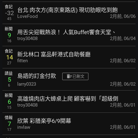
食記
台北 肉次方(南京東路店) 現切肋眼吃到飽
-32
LoveFood
2月前
,
06/06
45
新聞
用舌尖迎戰熱浪！ 人氣Buffet饗食天堂、
9
troy30408
2月前
,
06/04
16
食記
新北林口 富品軒港式自助餐廳
14
fitten
2月前
,
06/02
27
請益
島語的訂金付款
已刪文
5
larry0323
2月前
,
06/02
6
新聞
高雄燒肉店大蟑桌上爬 顧客嚇到「超級倒
6
troy30408
2月前
,
06/01
15
情報
欣葉 彩膳楽亭6/9開幕
7
invlaw
2月前
,
06/01
17