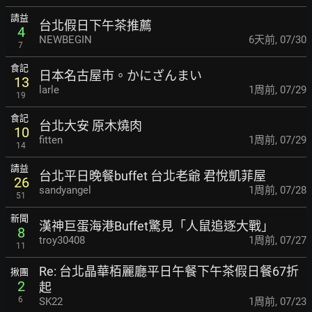
請益
台北假日下午茶推薦
4
NEWBEGIN
6天前
,
07/30
7
食記
日本名古屋市。かにざんまい
13
larle
1周前
,
07/29
19
食記
台北大安 原木燒肉
10
fitten
1周前
,
07/29
14
請益
台北平日晚餐buffet 台北老爺 君悅凱菲屋
26
sandyangel
1周前
,
07/28
51
新聞
漢神巨蛋海港Buffet驚見「人鼠追逐大戰」
8
troy30408
1周前
,
07/27
11
Re: 台北晶華栢麗廳平日午餐下午茶假日餐67折
揪團
2
起
6
SK22
1周前
,
07/23