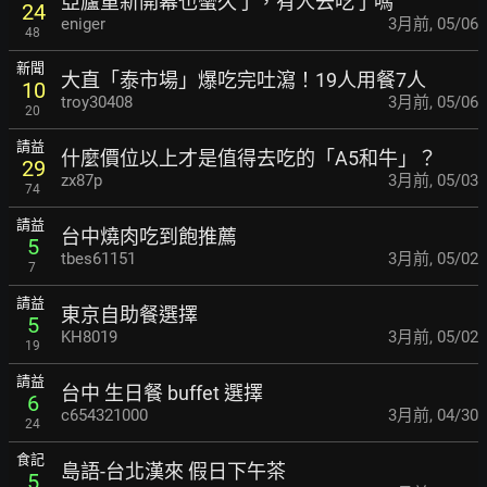
亞廬重新開幕也蠻久了，有人去吃了嗎
24
eniger
3月前
,
05/06
48
新聞
大直「泰市場」爆吃完吐瀉！19人用餐7人
10
troy30408
3月前
,
05/06
20
請益
什麼價位以上才是值得去吃的「A5和牛」？
29
zx87p
3月前
,
05/03
74
請益
台中燒肉吃到飽推薦
5
tbes61151
3月前
,
05/02
7
請益
東京自助餐選擇
5
KH8019
3月前
,
05/02
19
請益
台中 生日餐 buffet 選擇
6
c654321000
3月前
,
04/30
24
食記
島語-台北漢來 假日下午茶
5