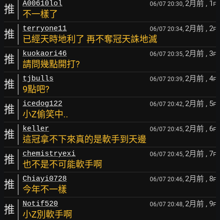
2月前
, 1
A00610lol
06/07 20:30,
F
推
不一樣了
2月前
, 2
terryone11
06/07 20:34,
F
推
已經天時地利了 再不奪冠天誅地滅
2月前
, 3
kuokaori46
06/07 20:35,
F
推
請問幾點開打?
2月前
, 4
tjbulls
06/07 20:39,
F
推
9點吧?
2月前
, 5
icedog122
06/07 20:42,
F
推
小Z偷笑中..
2月前
, 6
keller
06/07 20:45,
F
推
這冠拿不下來真的是軟手到天邊
2月前
, 7
chemistryexi
06/07 20:45,
F
推
也不是不可能軟手啊
2月前
, 8
Chiayi0728
06/07 20:46,
F
推
今年不一樣
2月前
, 9
Notif520
06/07 20:48,
F
推
小Z別軟手啊