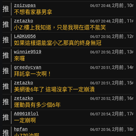
2月前
, 10
zoizupas
06/07 20:48,
F
推
不想看家暴男拿
2月前
, 11
zetazko
06/07 20:48,
F
推
小Z:樓上我知道，只是我現在還不能笑
2月前
, 12
LADKUO56
06/07 20:50,
F
推
如果這樣還能當小乙那真的終身無冠
2月前
, 13
winnie9519
06/07 20:50,
F
推
來囉
2月前
, 14
greedycyan
06/07 20:51,
F
推
拜託拿一次啊！
2月前
, 15
zetazko
06/07 20:51,
F
推
美網後6年了 這場沒拿下一定崩潰
2月前
, 16
zetazko
06/07 20:52,
F
推
運動員有多少個6年
2月前
, 17
A00610lol
06/07 20:54,
F
推
一定崩啊
2月前
, 18
hpfan
06/07 20:56,
F
推
小Z加油啊