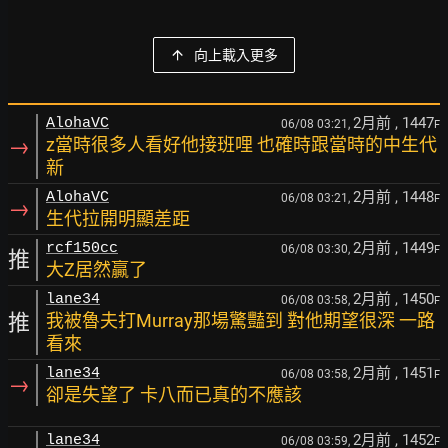
向上載入更多
2月前
, 1447
AlohaVC
06/08 03:21,
F
→
z當時很多人看好他接班哩 也確時跟當時的中生代
新
2月前
, 1448
AlohaVC
06/08 03:21,
F
→
生代拉開明顯差距
2月前
, 1449
rcf150cc
06/08 03:30,
F
推
大Z居然贏了
2月前
, 1450
lane34
06/08 03:58,
F
推
我被魯夫打Murray那場驚豔到 對他期望很深 一路
看來
2月前
, 1451
lane34
06/08 03:58,
F
→
卻是失望了 卡八而已真的不應該
2月前
, 1452
lane34
06/08 03:59,
F