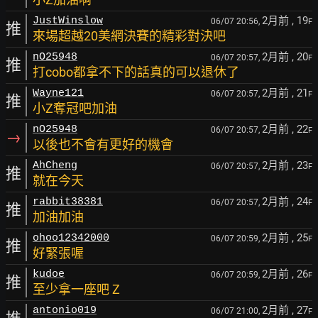
2月前
, 19
JustWinslow
06/07 20:56,
F
推
來場超越20美網決賽的精彩對決吧
2月前
, 20
nO25948
06/07 20:57,
F
推
打cobo都拿不下的話真的可以退休了
2月前
, 21
Wayne121
06/07 20:57,
F
推
小Z奪冠吧加油
2月前
, 22
nO25948
06/07 20:57,
F
→
以後也不會有更好的機會
2月前
, 23
AhCheng
06/07 20:57,
F
推
就在今天
2月前
, 24
rabbit38381
06/07 20:57,
F
推
加油加油
2月前
, 25
ohoo12342000
06/07 20:59,
F
推
好緊張喔
2月前
, 26
kudoe
06/07 20:59,
F
推
至少拿一座吧 Z
2月前
, 27
antonio019
06/07 21:00,
F