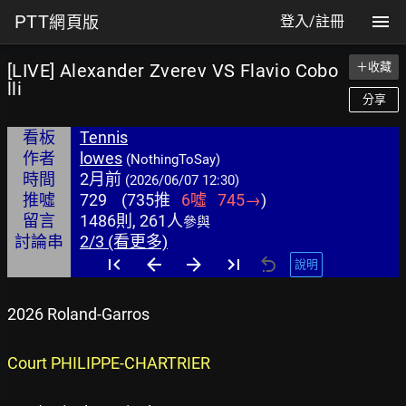
PTT
網頁版
登入/註冊
[LIVE] Alexander Zverev VS Flavio Cobo
＋收藏
lli
分享
看板
Tennis
作者
lowes
(NothingToSay)
時間
2月前
(2026/06/07 12:30)
推噓
729
(
735
推
6
噓
745
→
)
留言
1486則, 261人
參與
討論串
2/3 (看更多)
說明
2026 Roland-Garros
Court PHILIPPE-CHARTRIER