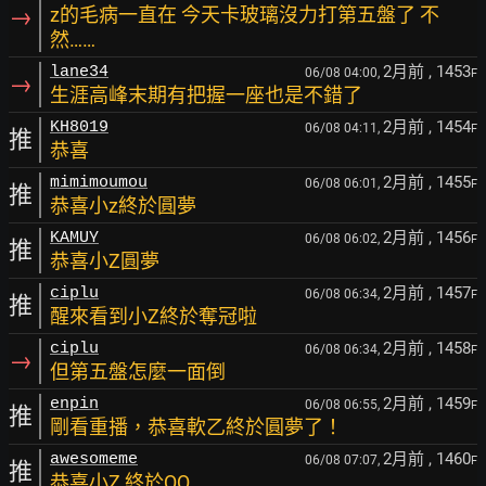
→
z的毛病一直在 今天卡玻璃沒力打第五盤了 不
然……
2月前
, 1453
lane34
06/08 04:00,
F
→
生涯高峰末期有把握一座也是不錯了
2月前
, 1454
KH8019
06/08 04:11,
F
推
恭喜
2月前
, 1455
mimimoumou
06/08 06:01,
F
推
恭喜小z終於圓夢
2月前
, 1456
KAMUY
06/08 06:02,
F
推
恭喜小Z圓夢
2月前
, 1457
ciplu
06/08 06:34,
F
推
醒來看到小Z終於奪冠啦
2月前
, 1458
ciplu
06/08 06:34,
F
→
但第五盤怎麼一面倒
2月前
, 1459
enpin
06/08 06:55,
F
推
剛看重播，恭喜軟乙終於圓夢了！
2月前
, 1460
awesomeme
06/08 07:07,
F
推
恭喜小Z 終於QQ