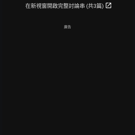
open_in_new
在新視窗開啟完整討論串 (共3篇)
廣告