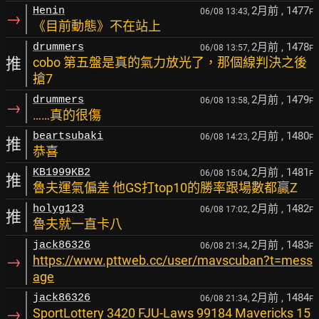
2月前
, 1477
Henin
06/08 13:43,
F
→
《目前動態》不在站上
2月前
, 1478
drummers
06/08 13:57,
F
推
cobo 第五盤是真的氣力放光了，那個線判決之後
搶7
2月前
, 1479
drummers
06/08 13:58,
F
→
……真的很傷
2月前
, 1480
beartsubaki
06/08 14:23,
F
推
恭喜
2月前
, 1481
KB1999KB2
06/08 15:04,
F
推
魯夫運氣偏差 他GS打top10的勝率跟場數都贏Z
2月前
, 1482
holyg123
06/08 17:02,
F
推
魯夫就一直卡八
2月前
, 1483
jack86326
06/08 21:34,
F
→
https://www.pttweb.cc/user/mavscuban?t=mess
age
2月前
, 1484
jack86326
06/08 21:34,
F
→
SportLottery 3420 FJU-Laws 99184 Mavericks 15