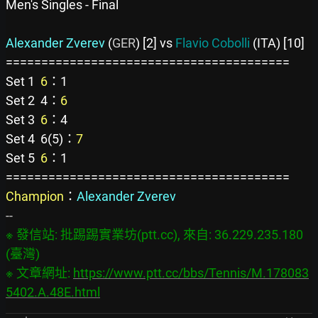
Men's Singles - Final
Alexander Zverev 
(
GER
) [2] vs
 Flavio Cobolli 
(ITA) [10]
========================================
Set 1  
6
：1
Set 2  4：
6
Set 3  
6
：4
Set 4  6(5)：
7
Set 5
6
：1

Champion
：
Alexander Zverev
※ 發信站: 批踢踢實業坊(ptt.cc), 來自: 36.229.235.180 
(臺灣)

※ 文章網址: 
https://www.ptt.cc/bbs/Tennis/M.178083
5402.A.48E.html