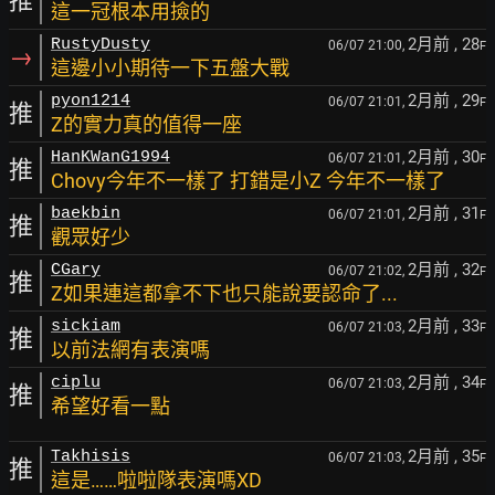
推
這一冠根本用撿的
2月前
, 28
RustyDusty
06/07 21:00,
F
→
這邊小小期待一下五盤大戰
2月前
, 29
pyon1214
06/07 21:01,
F
推
Z的實力真的值得一座
2月前
, 30
HanKWanG1994
06/07 21:01,
F
推
Chovy今年不一樣了 打錯是小Z 今年不一樣了
2月前
, 31
baekbin
06/07 21:01,
F
推
觀眾好少
2月前
, 32
CGary
06/07 21:02,
F
推
Z如果連這都拿不下也只能說要認命了...
2月前
, 33
sickiam
06/07 21:03,
F
推
以前法網有表演嗎
2月前
, 34
ciplu
06/07 21:03,
F
推
希望好看一點
2月前
, 35
Takhisis
06/07 21:03,
F
推
這是……啦啦隊表演嗎XD